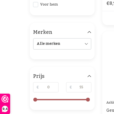
€8,
Voor hem
Merken
Prijs
€
€
Ashl
Geu
9,4