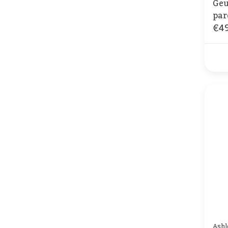
Geu
par
€49
Ashl