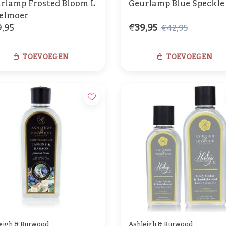
rlamp Frosted Bloom L
Geurlamp Blue Speckle
elmoer
,95
€39,95
€42,95
TOEVOEGEN
TOEVOEGEN
eigh & Burwood
Ashleigh & Burwood