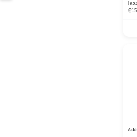
Jas
€15
Ashl