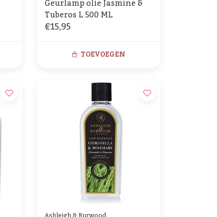
Geurlamp olie Jasmine &
Tuberos L 500 ML
€15,95
TOEVOEGEN
Ashleigh & Burwood