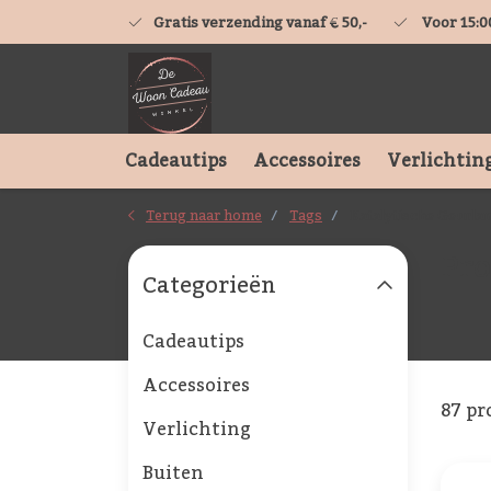
Gratis verzending vanaf € 50,-
Voor 15:0
Cadeautips
Accessoires
Verlichtin
Terug naar home
Tags
Katalytische Geurl
Pro
Categorieën
Cadeautips
Accessoires
87 pr
Verlichting
Buiten