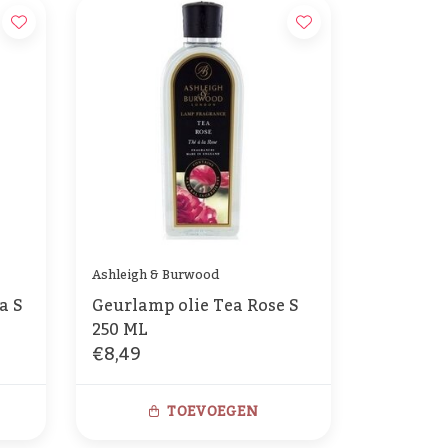
Ashleigh & Burwood
a S
Geurlamp olie Tea Rose S
250 ML
€8,49
TOEVOEGEN