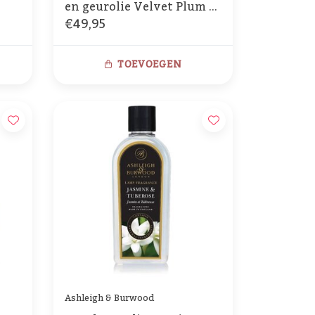
en geurolie Velvet Plum &
€49,95
Cassis
TOEVOEGEN
Ashleigh & Burwood