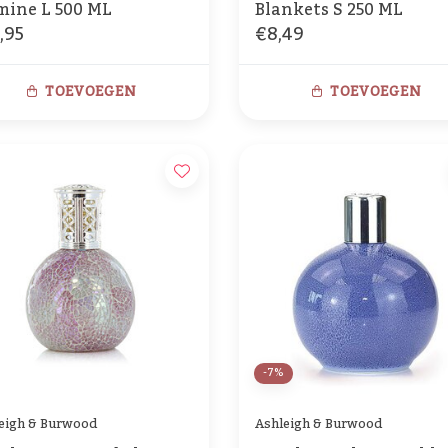
mine L 500 ML
Blankets S 250 ML
,95
€8,49
TOEVOEGEN
TOEVOEGEN
-7%
eigh & Burwood
Ashleigh & Burwood