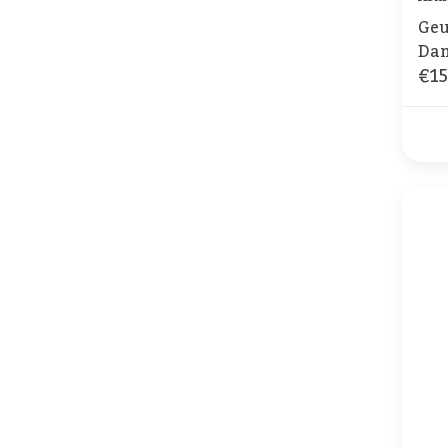
Geu
Dam
€15