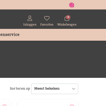
r
0
Inloggen
Favorites
Winkelwagen
enservice
 Geurlampen
Sorteren op