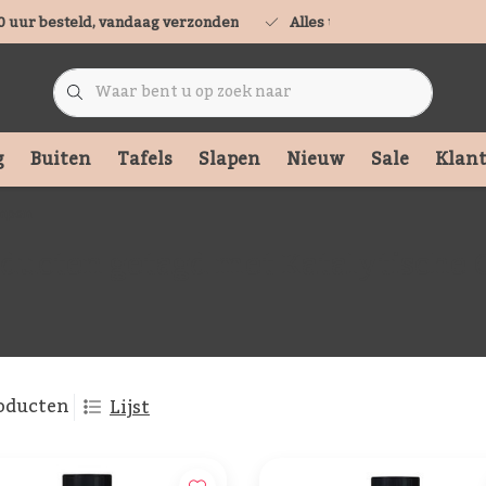
0 uur besteld, vandaag verzonden
Alles uit voorraad leverbaa
g
Buiten
Tafels
Slapen
Nieuw
Sale
Klant
ampen
ducten getagd met Katalytische
oducten
Lijst