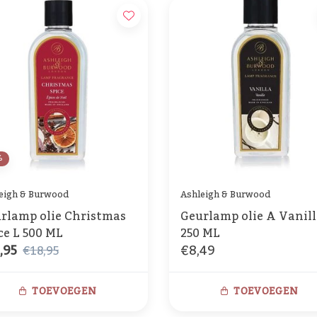
%
eigh & Burwood
Ashleigh & Burwood
rlamp olie Christmas
Geurlamp olie A Vanill
ce L 500 ML
250 ML
,95
€8,49
€18,95
TOEVOEGEN
TOEVOEGEN