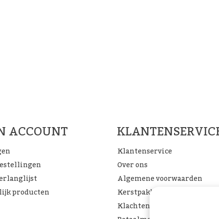
Woon Cadeau Winkel op de soc
FACEBOOK
INSTAGRAM
PINTEREST
JN ACCOUNT
KLANTENSERVIC
gen
Klantenservice
bestellingen
Over ons
erlanglijst
Algemene voorwaarden
lijk producten
Kerstpakketten
Klachtenpagina