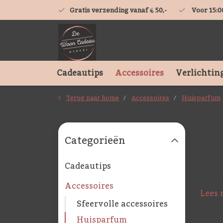
Gratis verzending vanaf € 50,-
Voor 15:0
Cadeautips
Accessoires
Verlichtin
Terug naar home
Accessoires
Huisparfum
Ash
Categorieën
Wil j
wordt
Cadeautips
Met d
Accessoires
Lees 
Sfeervolle accessoires
Huisparfum