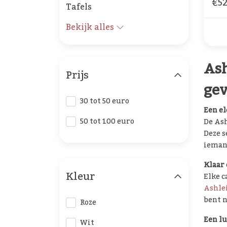
€52
Tafels
Bekijk alles
Ash
Prijs
gev
30 tot 50 euro
Een el
50 tot 100 euro
De Ash
Deze s
iemand
Klaar 
Kleur
Elke c
Ashle
bent n
Roze
Een l
Wit