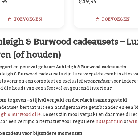
,95
€49,95
Cassis
TOEVOEGEN
TOEVOEGEN
leigh & Burwood cadeausets – Lu
en (of houden)
egant en geurvol gebaar: Ashleigh & Burwood cadeausets
leigh & Burwood cadeausets zijn luxe verpakte combinaties v
ets vormen een compleet en exclusief
wooncadeau
voor iedere 
 die houdt van een sfeervol en geurend interieur.
om te geven – stijlvol verpakt en doordacht samengesteld
adeauset bestaat uit een handgemaakte geurbrander en een bi
igh & Burwood olie
. De sets zijn mooi verpakt en daarmee direc
aar een verfijnd alternatief voor reguliere
huisparfum
of
win
uxe cadeau voor bijzondere momenten