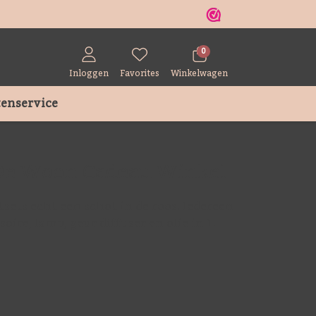
r
0
Inloggen
Favorites
Winkelwagen
enservice
 De Woon Cadeau Winkel
tsets echt een schot in de roos. Iedereen
ire, lamp, geur diffuser en olie in 1.