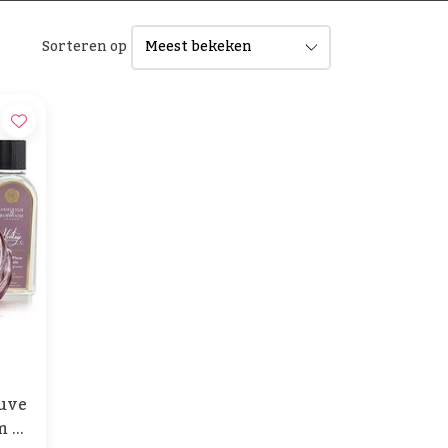
Sorteren op
uve
m &