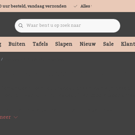
0 uur besteld, vandaag verzonden
Alles uit voorraad leverbaa
g
Buiten
Tafels
Slapen
Nieuw
Sale
Klant
Ashleigh & Burwood cadeauset
leigh & Burwood cadeauset van
e iemand echt een leuk cadeau geven, dan zijn deze gif
 toch blij van dit 4 in 1 cadeau? Een mooie woonaccesso
it kant en klare pakket kun je thuis gelijk aa
meer