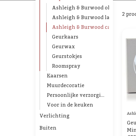
Ashleigh & Burwood olie
2 pro
Ashleigh & Burwood lampen
Ashleigh & Burwood cadeauset
Geurkaars
Geurwax
Geurstokjes
Roomspray
Kaarsen
Muurdecoratie
Persoonlijke verzorging
Voor in de keuken
Ashl
Verlichting
Geu
Buiten
Min