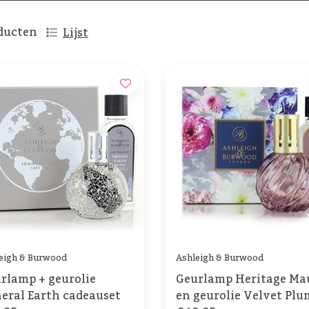
ducten
Lijst
eigh & Burwood
Ashleigh & Burwood
rlamp + geurolie
Geurlamp Heritage Ma
eral Earth cadeauset
en geurolie Velvet Plu