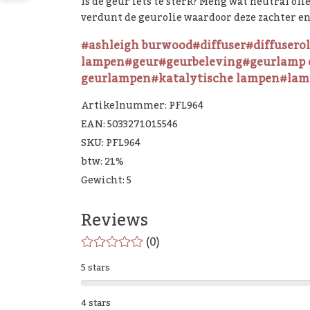
Is de geur iets te sterk? Meng wat neutral oli
verdunt de geurolie waardoor deze zachter e
#ashleigh burwood
#diffuser
#diffuserol
lampen
#geur
#geurbeleving
#geurlamp 
geurlampen
#katalytische lampen
#lam
Artikelnummer: PFL964
EAN: 5033271015546
SKU: PFL964
btw: 21%
Gewicht: 5
Reviews
(0)
5 stars
4 stars