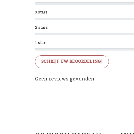
3 stars
2 stars
1 star
SCHRIJF UW BEOORDELING!
Geen reviews gevonden
De 