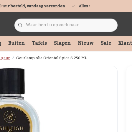
0 uur besteld, vandaag verzonden
Alles uit voorraad leverbaa
g
Buiten
Tafels
Slapen
Nieuw
Sale
Klant
e geur
Geurlamp olie Oriental Spice S 250 ML