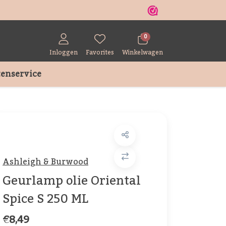
r
0
Inloggen
Favorites
Winkelwagen
enservice
Ashleigh & Burwood
Geurlamp olie Oriental
Spice S 250 ML
€8,49