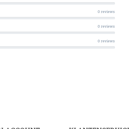
0 reviews
0 reviews
0 reviews
Woon Cadeau Winkel op de soc
FACEBOOK
INSTAGRAM
PINTEREST