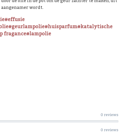
e door de olie in de pot om de geur zachter te maken, dit
n aangenamer wordt.
ie
#effusie
olie
#geurlampolie
#huisparfum
#katalytische
p fragance
#lampolie
0 reviews
0 reviews