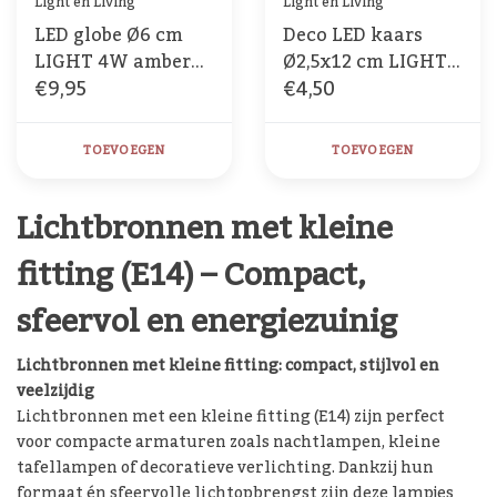
Light en Living
Light en Living
LED globe Ø6 cm
Deco LED kaars
LIGHT 4W amber
Ø2,5x12 cm LIGHT
€9,95
€4,50
E14 Dimbaar
2W amber E14
dimbaar
TOEVOEGEN
TOEVOEGEN
Lichtbronnen met kleine
fitting (E14) – Compact,
sfeervol en energiezuinig
Lichtbronnen met kleine fitting: compact, stijlvol en
veelzijdig
Lichtbronnen met een kleine fitting (E14) zijn perfect
voor compacte armaturen zoals nachtlampen, kleine
tafellampen of decoratieve verlichting. Dankzij hun
formaat én sfeervolle lichtopbrengst zijn deze lampjes