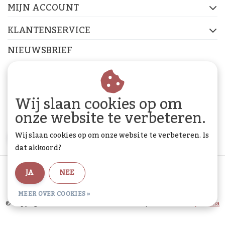
MIJN ACCOUNT
KLANTENSERVICE
NIEUWSBRIEF
Abonneer je op onze nieuwsbrief om op de hoogte te
blijven.
Wij slaan cookies op om
onze website te verbeteren.
Wij slaan cookies op om onze website te verbeteren. Is
ABONNEER
dat akkoord?
Algemene voorwaarden
|
Privacy Policy
|
Sitemap
|
JA
NEE
RSS Feed
MEER OVER COOKIES »
© Copyright 2026 - De Woon Cadeau Winkel | Realisatie
InStijl Media