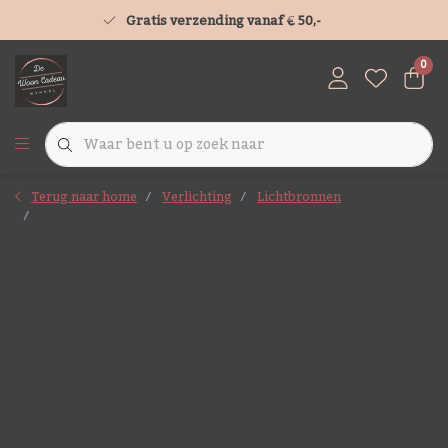
Gratis verzending vanaf € 50,-
0
Terug naar home
Verlichting
Lichtbronnen
Lichtbronnen met kleine fitting
Lichtbronnen met kleine
fitting E14
Lichtbronnen met E14 fitting noemen we ook wel
een lichtbron met kleine fitting. Een fitting is het
koppelstuk tussen de lichtbron en de lamp zelf.
Het cijfer 14 in E14 staat voor de dikte van de
schroefdraad, de diameter is in dit geval dus 14