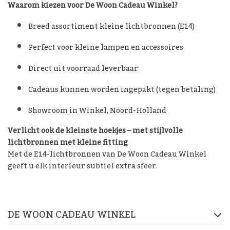
Waarom kiezen voor De Woon Cadeau Winkel?
Breed assortiment kleine lichtbronnen (E14)
Perfect voor kleine lampen en accessoires
Direct uit voorraad leverbaar
Cadeaus kunnen worden ingepakt (tegen betaling)
Showroom in Winkel, Noord-Holland
Verlicht ook de kleinste hoekjes – met stijlvolle
lichtbronnen met kleine fitting
Met de E14-lichtbronnen van De Woon Cadeau Winkel
De Woon Cadeau Winkel
geeft u elk interieur subtiel extra sfeer.
op de socials
DE WOON CADEAU WINKEL
FACEBOOK
INSTAGRAM
PINTEREST