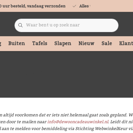
0 uur besteld, vandaag verzonden
Alles uit voorraad leverbaa
g
Buiten
Tafels
Slapen
Nieuw
Sale
Klant
chtenpagina
n altijd voorkomen dat er iets niet helemaal gaat zoals gepland. W
en door te mailen naar
info@dewooncadeauwinkel.nl
. Leidt dit 
l aan te melden voor bemiddeling via Stichting WebwinkelKeur v