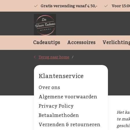
Gratis verzending vanaf € 50,-
Voor 15:0
Cadeautips
Accessoires
Verlichtin
Terug naar home
Klachtenpagina
Kla
Klantenservice
Over ons
Algemene voorwaarden
Privacy Policy
Het ka
Betaalmethoden
te mak
Verzenden & retourneren
geschi