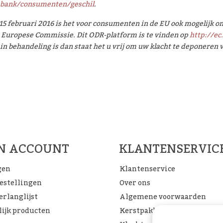
sbank/consumenten/geschil
.
15 februari 2016 is het voor consumenten in de EU ook mogelijk 
 Europese Commissie. Dit ODR-platform is te vinden op
http://ec
 in behandeling is dan staat het u vrij om uw klacht te deponeren
Woon Cadeau Winkel op de soc
FACEBOOK
INSTAGRAM
PINTEREST
JN ACCOUNT
KLANTENSERVIC
gen
Klantenservice
bestellingen
Over ons
erlanglijst
Algemene voorwaarden
lijk producten
Kerstpakketten