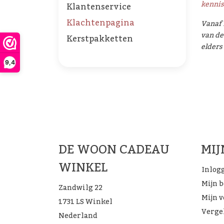
kenni
Klantenservice
Klachtenpagina
Vanaf 
van de
Kerstpakketten
elders
9,4
De 
DE WOON CADEAU
MI
WINKEL
Inlog
Mijn 
Zandwilg 22
Mijn v
1731 LS Winkel
Verge
Nederland