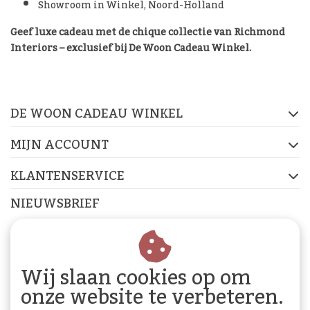
Showroom in Winkel, Noord-Holland
Geef luxe cadeau met de chique collectie van Richmond
De Woon Cadeau Winkel
Interiors – exclusief bij De Woon Cadeau Winkel.
op de socials
DE WOON CADEAU WINKEL
FACEBOOK
INSTAGRAM
PINTEREST
MIJN ACCOUNT
KLANTENSERVICE
NIEUWSBRIEF
Abonneer je op onze nieuwsbrief om op de hoogte te
blijven.
Wij slaan cookies op om
onze website te verbeteren.