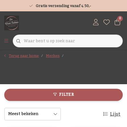
Gratis verzending vanaf € 50,-
0
Terug naar home
Merken
Richmond Interiors
Richmond Interiors
FILTER
Lijst