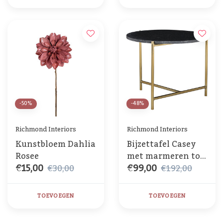
-50%
-48%
Richmond Interiors
Richmond Interiors
Kunstbloem Dahlia
Bijzettafel Casey
Rosee
met marmeren top
€15,00
€99,00
zwart
€30,00
€192,00
TOEVOEGEN
TOEVOEGEN