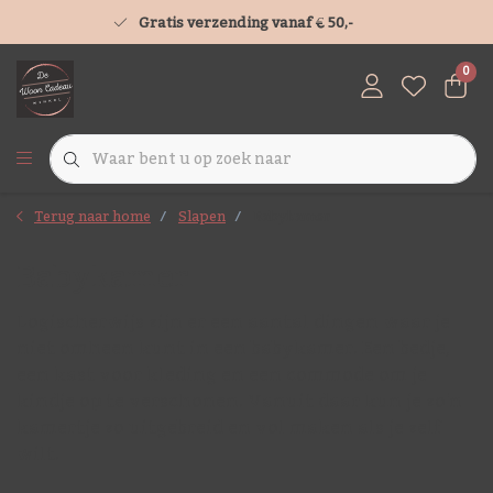
Gratis verzending vanaf € 50,-
0
Terug naar home
Slapen
Babykamer
Babykamer
Logischerwijs zijn er een aantal dingen waar je
niet omheen kunt in een babykamer. Een bedje,
een kast voor kleding en een commode om je
kindje op te verschonen. Vanuit daar kun je zo'n
kamertje zo uitgebreid en vol maken als je zelf
wilt.