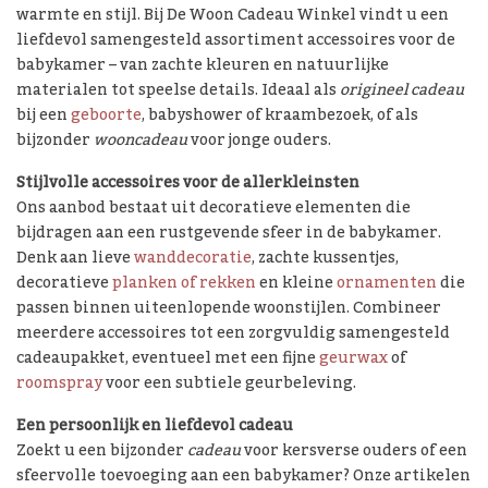
warmte en stijl. Bij De Woon Cadeau Winkel vindt u een
liefdevol samengesteld assortiment accessoires voor de
babykamer – van zachte kleuren en natuurlijke
materialen tot speelse details. Ideaal als
origineel cadeau
bij een
geboorte
, babyshower of kraambezoek, of als
bijzonder
wooncadeau
voor jonge ouders.
Stijlvolle accessoires voor de allerkleinsten
Ons aanbod bestaat uit decoratieve elementen die
bijdragen aan een rustgevende sfeer in de babykamer.
Denk aan lieve
wanddecoratie
, zachte kussentjes,
decoratieve
planken of rekken
en kleine
ornamenten
die
passen binnen uiteenlopende woonstijlen. Combineer
meerdere accessoires tot een zorgvuldig samengesteld
cadeaupakket, eventueel met een fijne
geurwax
of
roomspray
voor een subtiele geurbeleving.
Een persoonlijk en liefdevol cadeau
Zoekt u een bijzonder
cadeau
voor kersverse ouders of een
sfeervolle toevoeging aan een babykamer? Onze artikelen