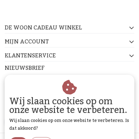
De Woon Cadeau Winkel
op de socials
DE WOON CADEAU WINKEL
FACEBOOK
INSTAGRAM
PINTEREST
MIJN ACCOUNT
KLANTENSERVICE
NIEUWSBRIEF
Abonneer je op onze nieuwsbrief om op de hoogte te
blijven.
Wij slaan cookies op om
onze website te verbeteren.
Wij slaan cookies op om onze website te verbeteren. Is
ABONNEER
dat akkoord?