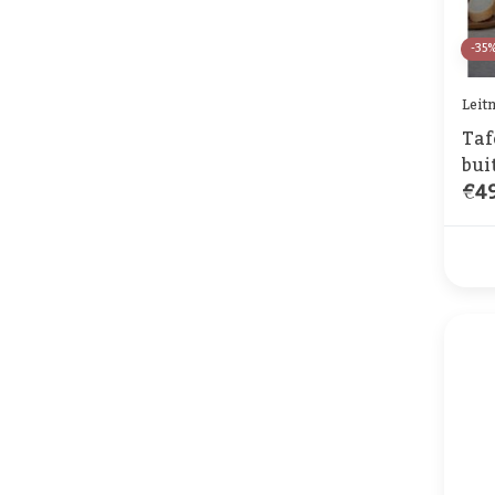
-35
Leit
Taf
bui
€49