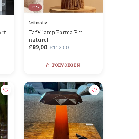
-21%
Leitmotiv
art
Tafellamp Forma Pin
naturel
€89,00
€112,00
TOEVOEGEN