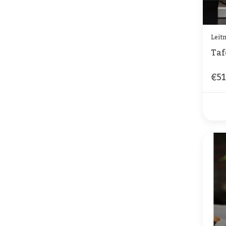
Leit
Taf
€51