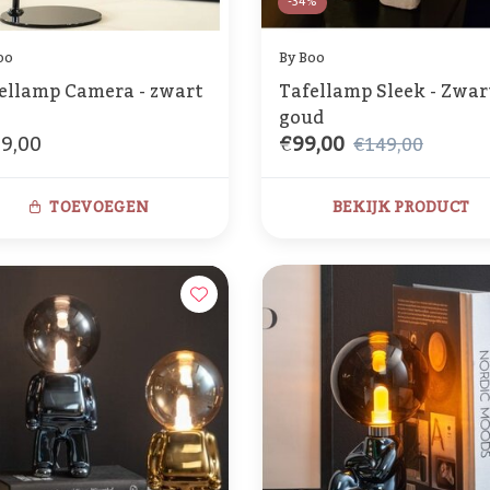
-34%
oo
By Boo
ellamp Camera - zwart
Tafellamp Sleek - Zwar
goud
9,00
€99,00
€149,00
TOEVOEGEN
BEKIJK PRODUCT