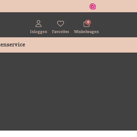
r
0
Inloggen
Favorites
Winkelwagen
enservice
 Winkel
elukkig hebben wij mooie
bureau. Ze zijn niet alleen