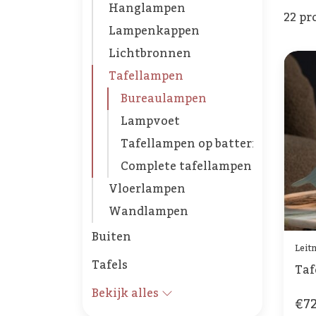
Hanglampen
22 pr
Lampenkappen
Lichtbronnen
Tafellampen
Bureaulampen
Lampvoet
Tafellampen op batterijen
Complete tafellampen
Vloerlampen
Wandlampen
Buiten
Leit
Tafels
Taf
Bekijk alles
€72