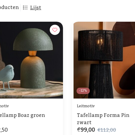
oducten
Lijst
-12%
motiv
Leitmotiv
ellamp Boaz groen
Tafellamp Forma Pin
zwart
,50
€99,00
€112,00