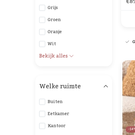
€89
cr
Grijs
Groen
Oranje
G
Wit
Bekijk alles
Welke ruimte
Buiten
Eetkamer
Kantoor
-14