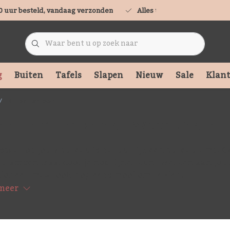
0 uur besteld, vandaag verzonden
Alles uit voorraad leverbaa
g
Buiten
Tafels
Slapen
Nieuw
Sale
Klant
Bureaulampen
reaulampen van de Woon Cadeau
baar op jouw bureau is natuurlijk een bureaulamp. G
ulampen waardoor je nog fijner kunt werken aan jouw 
ioneel, maar ook nog eens mooi om te zien.
meer