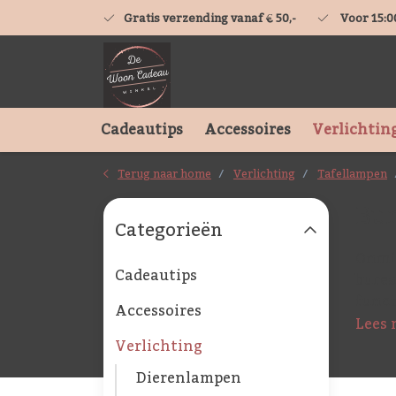
Gratis verzending vanaf € 50,-
Voor 15:0
Cadeautips
Accessoires
Verlichtin
Terug naar home
Verlichting
Tafellampen
Bu
Categorieën
Onmis
Cadeautips
burea
funct
Accessoires
Lees 
Verlichting
Dierenlampen