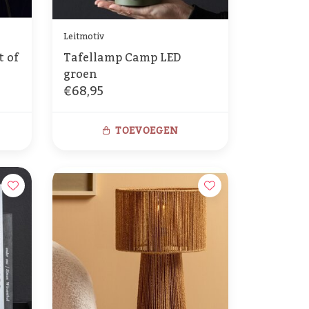
Leitmotiv
t of
Tafellamp Camp LED
groen
€68,95
TOEVOEGEN