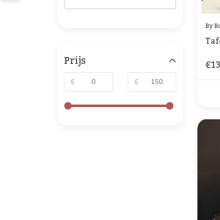
By B
Taf
Prijs
€13
€
€