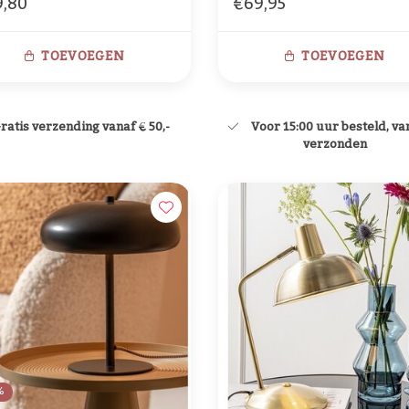
,80
€69,95
eme
TOEVOEGEN
TOEVOEGEN
ratis verzending vanaf € 50,-
Voor 15:00 uur besteld, v
verzonden
%