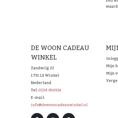
Een wi
waarde
De 
DE WOON CADEAU
MI
WINKEL
Inlog
Mijn 
Zandwilg 22
Mijn v
1731 LS Winkel
Verge
Nederland
Tel:
0224-850926
E-mail:
info@dewooncadeauwinkel.nl