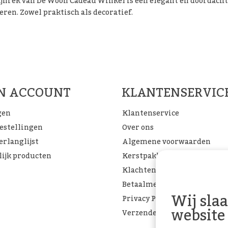
jnrek van De Woon Cadeau Winkel is een elegant en doordacht
ren. Zowel praktisch als decoratief.
Woon Cadeau Winkel op de soc
FACEBOOK
INSTAGRAM
PINTEREST
JN ACCOUNT
KLANTENSERVIC
gen
Klantenservice
bestellingen
Over ons
erlanglijst
Algemene voorwaarden
lijk producten
Kerstpakketten
Klachtenpagina
Betaalmethoden
Wij sla
Privacy Policy
website
Verzenden & retourneren