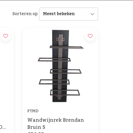
Sorteren op
PTMD
Wandwijnrek Brendan
O
Bruin S