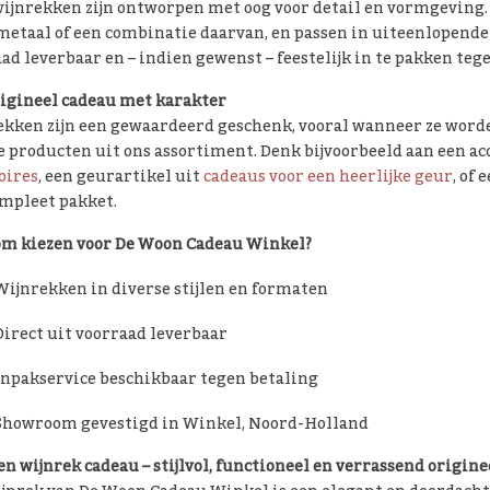
ijnrekken zijn ontworpen met oog voor detail en vormgeving. 
metaal of een combinatie daarvan, en passen in uiteenlopende w
ad leverbaar en – indien gewenst – feestelijk in te pakken teg
igineel cadeau met karakter
kken zijn een gewaardeerd geschenk, vooral wanneer ze worde
 producten uit ons assortiment. Denk bijvoorbeeld aan een ac
oires
, een geurartikel uit
cadeaus voor een heerlijke geur
, of
mpleet pakket.
m kiezen voor De Woon Cadeau Winkel?
Wijnrekken in diverse stijlen en formaten
Direct uit voorraad leverbaar
Inpakservice beschikbaar tegen betaling
Showroom gevestigd in Winkel, Noord-Holland
en wijnrek cadeau – stijlvol, functioneel en verrassend origine