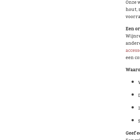
Onze w
hout, 
voorra
Een or
Wijnre
andere
access
een co
Waaro
Geef e