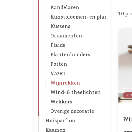
Kandelaren
10 pr
Kunstbloemen- en planten
Kussens
Ornamenten
Plaids
Plantenhouders
Potten
Vazen
Wijnrekken
Wind- & theelichten
-20
Wekkers
Overige decoratie
Wij
Huisparfum
Kaarsen