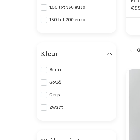
Bru
€89
100 tot 150 euro
150 tot 200 euro
G
Kleur
Bruin
Goud
Grijs
Zwart