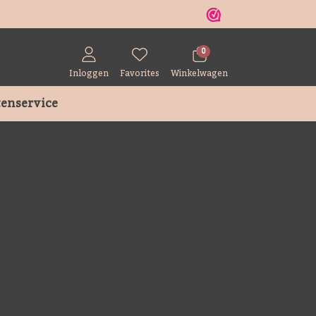
r
0
Inloggen
Favorites
Winkelwagen
enservice
inkel
oor de flessen in een wijnrek te leggen
 tussen wijnrekken is vooral het