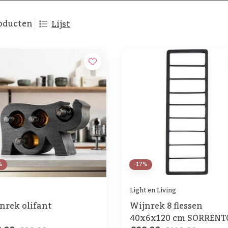
oducten
Lijst
%
-17%
Light en Living
nrek olifant
Wijnrek 8 flessen
40x6x120 cm SORRENT