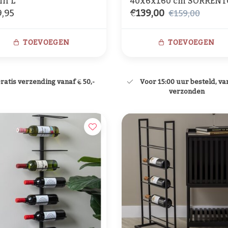
in L
40x6x160 cm SORRENT
,95
€139,00
hout zwart+zwart
€159,00
TOEVOEGEN
TOEVOEGEN
ratis verzending vanaf € 50,-
Voor 15:00 uur besteld, v
verzonden