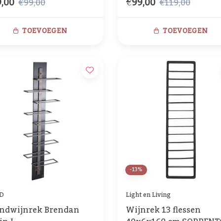
,00
€99,00
hout zwart+zwart
€99,00
€119,00
TOEVOEGEN
TOEVOEGEN
-13%
D
Light en Living
ndwijnrek Brendan
Wijnrek 13 flessen