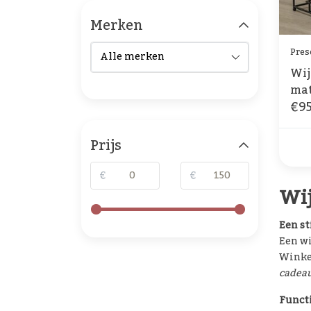
Merken
Pres
Wij
mat
€95
Prijs
€
€
Wij
Een st
Een wi
Winkel
cadea
Functi