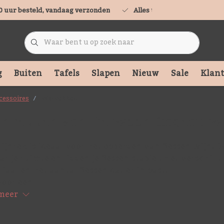
0 uur besteld, vandaag verzonden
Alles uit voorraad leverbaa
g
Buiten
Tafels
Slapen
Nieuw
Sale
Klant
ccessoires
Wijnrekken
jnrekken van De Woon Cadeau W
ijnrek is ideaal voor het opbergen van flessen wijn. D
ar je ruimte en liggen je flessen stabiel. Het verschil
iaal en het aantal flessen dat er in past.
voor een
meer