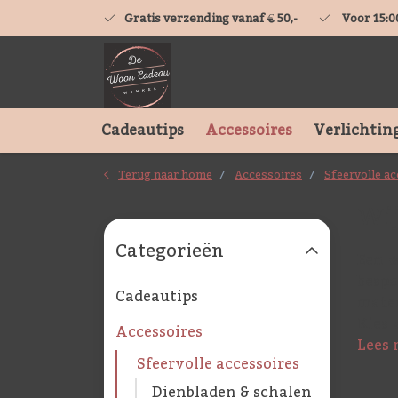
Gratis verzending vanaf € 50,-
Voor 15:0
Cadeautips
Accessoires
Verlichtin
Terug naar home
Accessoires
Sfeervolle a
Wi
Categorieën
Een w
bespa
Cadeautips
mater
Kies 
Accessoires
Lees 
Sfeervolle accessoires
Dienbladen & schalen