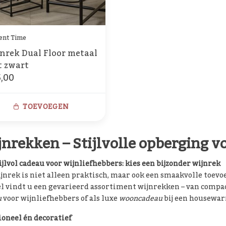
ent Time
nrek Dual Floor metaal
 zwart
,00
TOEVOEGEN
nrekken – Stijlvolle opberging voo
ijlvol cadeau voor wijnliefhebbers: kies een bijzonder wijnrek
jnrek is niet alleen praktisch, maar ook een smaakvolle toevo
 vindt u een gevarieerd assortiment wijnrekken – van compact
u
voor wijnliefhebbers of als luxe
wooncadeau
bij een housewar
oneel én decoratief