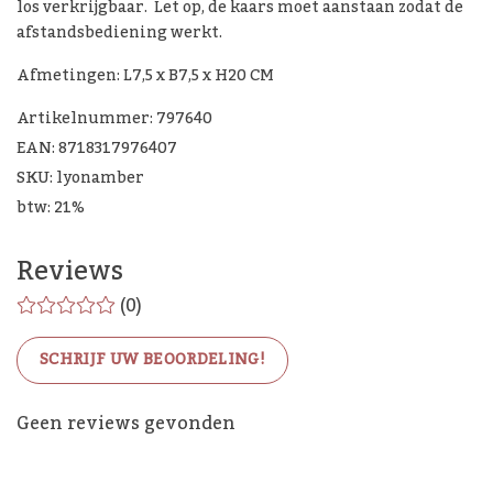
los verkrijgbaar. Let op, de kaars moet aanstaan zodat de
afstandsbediening werkt.
Afmetingen: L7,5 x B7,5 x H20 CM
Artikelnummer: 797640
EAN: 8718317976407
SKU: lyonamber
btw: 21%
Reviews
(0)
SCHRIJF UW BEOORDELING!
De Woon Cadeau Winkel
Geen reviews gevonden
op de socials