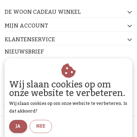
DE WOON CADEAU WINKEL
FACEBOOK
INSTAGRAM
PINTEREST
MIJN ACCOUNT
KLANTENSERVICE
NIEUWSBRIEF
Abonneer je op onze nieuwsbrief om op de hoogte te
blijven.
Wij slaan cookies op om
onze website te verbeteren.
Wij slaan cookies op om onze website te verbeteren. Is
ABONNEER
dat akkoord?
Algemene voorwaarden
|
Privacy Policy
|
Sitemap
|
JA
NEE
RSS Feed