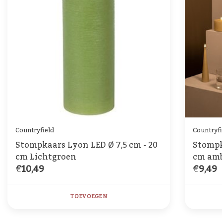
Countryfield
Countryfi
Stompkaars Lyon LED Ø 7,5 cm - 20
Stompk
cm Lichtgroen
cm am
€10,49
€9,49
TOEVOEGEN