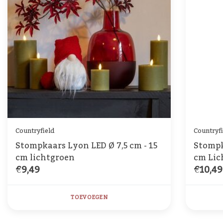
Countryfield
Countryfi
Stompkaars Lyon LED Ø 7,5 cm - 15
Stompk
cm lichtgroen
cm Lic
€9,49
€10,49
TOEVOEGEN