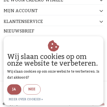
FACEBOOK
INSTAGRAM
PINTEREST
MIJN ACCOUNT
KLANTENSERVICE
NIEUWSBRIEF
Abonneer je op onze nieuwsbrief om op de hoogte te
blijven.
Wij slaan cookies op om
onze website te verbeteren.
Wij slaan cookies op om onze website te verbeteren. Is
ABONNEER
dat akkoord?
Algemene voorwaarden
|
Privacy Policy
|
Sitemap
|
JA
NEE
RSS Feed
MEER OVER COOKIES »
© Copyright 2026 - De Woon Cadeau Winkel | Realisatie
InStijl Media