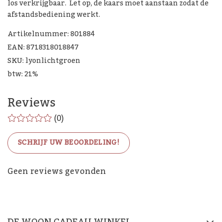
los verkrijgbaar. Let op, de kaars moet aanstaan zodat de
afstandsbediening werkt.
Artikelnummer: 801884
EAN: 8718318018847
SKU: lyonlichtgroen
btw: 21%
Reviews
(0)
SCHRIJF UW BEOORDELING!
De Woon Cadeau Winkel
Geen reviews gevonden
op de socials
DE WOON CADEAU WINKEL