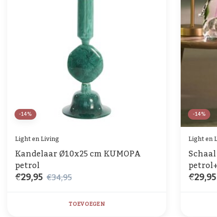
-14%
-14%
Light en Living
Light en 
Kandelaar Ø10x25 cm KUMOPA
Schaal
petrol
petrol
€29,95
€29,95
€34,95
TOEVOEGEN