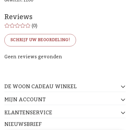
Gewicht: 1100
Reviews
(0)
SCHRIJF UW BEOORDELING!
De Woon Cadeau Winkel
Geen reviews gevonden
op de socials
DE WOON CADEAU WINKEL
FACEBOOK
INSTAGRAM
PINTEREST
MIJN ACCOUNT
KLANTENSERVICE
NIEUWSBRIEF