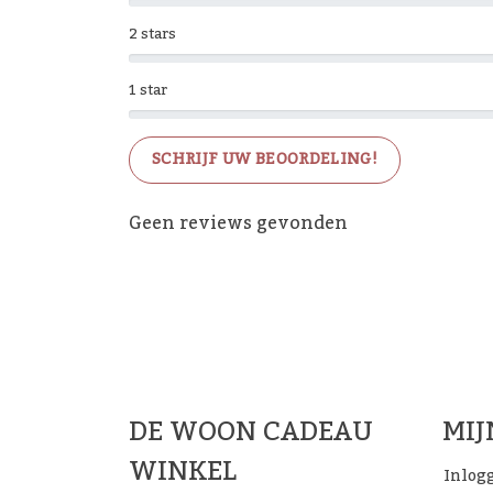
2 stars
1 star
SCHRIJF UW BEOORDELING!
Geen reviews gevonden
De 
DE WOON CADEAU
MI
WINKEL
Inlog