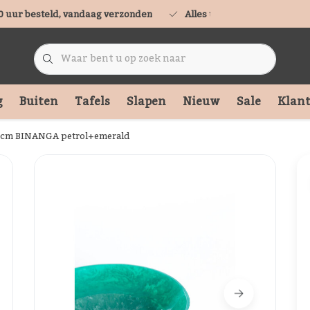
0 uur besteld, vandaag verzonden
Alles uit voorraad leverbaa
g
Buiten
Tafels
Slapen
Nieuw
Sale
Klant
5 cm BINANGA petrol+emerald