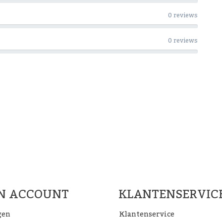
0 reviews
0 reviews
Woon Cadeau Winkel op de soc
FACEBOOK
INSTAGRAM
PINTEREST
JN ACCOUNT
KLANTENSERVIC
gen
Klantenservice