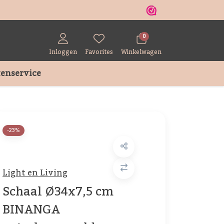
r
0
Inloggen
Favorites
Winkelwagen
enservice
-23%
Light en Living
Schaal Ø34x7,5 cm
BINANGA