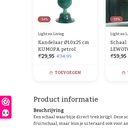
-14%
-33%
Light en Living
Light en L
Kandelaar Ø10x25 cm
Schaal
KUMOPA petrol
LEWOT
€29,95
€59,95
petrol
€34,95
TOEVOEGEN
Product informatie
Beschrijving
9,4
Een schaal waarbij je direct trek krijgt. Deze s
fruitschaal, maar kun je uiteraard ook voor 