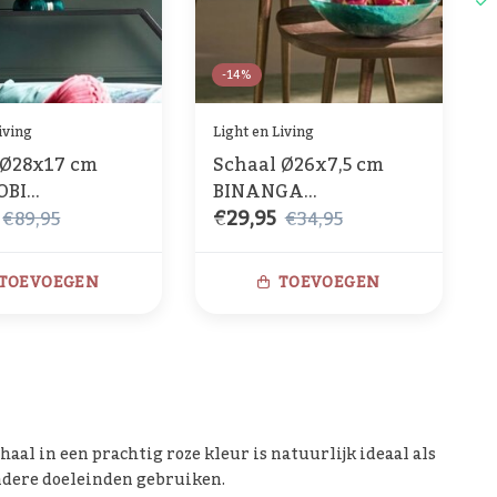
-14%
iving
Light en Living
 Ø28x17 cm
Schaal Ø26x7,5 cm
OBI
BINANGA
€29,95
+emerald
petrol+emerald
€89,95
€34,95
TOEVOEGEN
TOEVOEGEN
chaal in een prachtig roze kleur is natuurlijk ideaal als
andere doeleinden gebruiken.