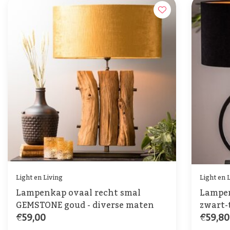
Light en Living
Light en 
Lampenkap ovaal recht smal
Lampen
GEMSTONE goud - diverse maten
zwart-
€59,00
€59,80