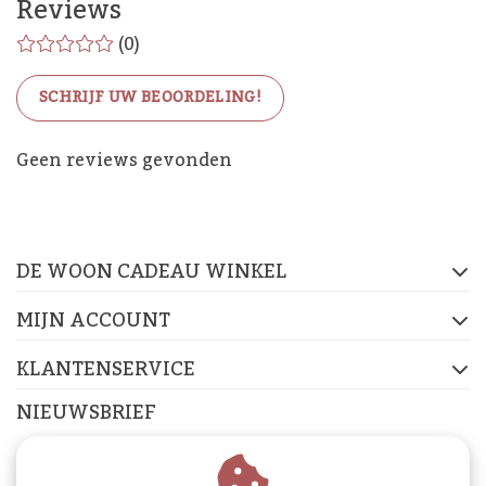
Reviews
(0)
SCHRIJF UW BEOORDELING!
De Woon Cadeau Winkel
Geen reviews gevonden
op de socials
DE WOON CADEAU WINKEL
FACEBOOK
INSTAGRAM
PINTEREST
MIJN ACCOUNT
KLANTENSERVICE
NIEUWSBRIEF
Abonneer je op onze nieuwsbrief om op de hoogte te
blijven.