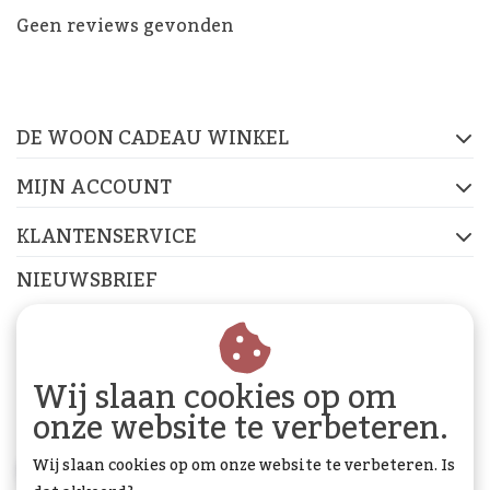
De Woon Cadeau Winkel
Geen reviews gevonden
op de socials
DE WOON CADEAU WINKEL
FACEBOOK
INSTAGRAM
PINTEREST
MIJN ACCOUNT
KLANTENSERVICE
NIEUWSBRIEF
Abonneer je op onze nieuwsbrief om op de hoogte te
blijven.
Wij slaan cookies op om
onze website te verbeteren.
Wij slaan cookies op om onze website te verbeteren. Is
ABONNEER