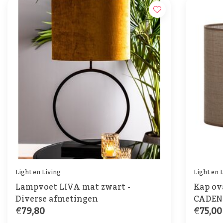
Light en Living
Light en 
Lampvoet LIVA mat zwart -
Kap ov
Diverse afmetingen
CADEN 
€79,80
€75,00