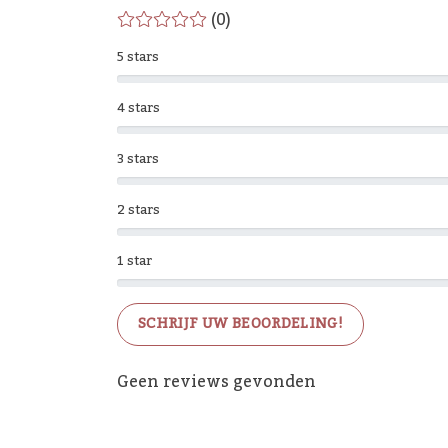
(0)
5 stars
4 stars
3 stars
2 stars
1 star
SCHRIJF UW BEOORDELING!
Geen reviews gevonden