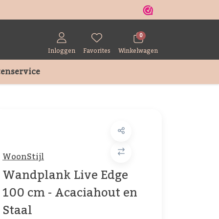
r
0
Inloggen
Favorites
Winkelwagen
enservice
WoonStijl
Wandplank Live Edge
100 cm - Acaciahout en
Staal