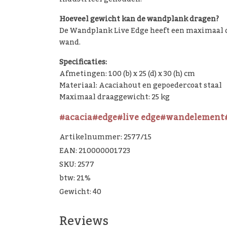
Hoeveel gewicht kan de wandplank dragen?
De Wandplank Live Edge heeft een maximaal d
wand.
Specificaties:
Afmetingen: 100 (b) x 25 (d) x 30 (h) cm
Materiaal: Acaciahout en gepoedercoat staal
Maximaal draaggewicht: 25 kg
#acacia
#edge
#live edge
#wandelement
Artikelnummer: 2577/15
EAN: 210000001723
SKU: 2577
btw: 21%
Gewicht: 40
Reviews