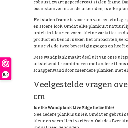
robuust, zwart gepoedercoat stalen frame. Dan
boomstamvorm aan de uiteinden, is elke plank
Het stalen frame is voorzien van een vintage
en stoere look. Omdat elke plank uit natuurli
uniek in kleur en vorm; kleine variaties in d
product en benadrukken het ambachtelijke ka
muur via de twee bevestigingsogen en heeft 
Deze wandplank maakt deel uit van onze uitg
uitstekend te combineren met andere items 
schappenwand door meerdere planken met elk
9,4
Veelgestelde vragen ov
cm
Is elke Wandplank Live Edge hetzelfde?
Nee, iedere plank is uniek. Omdat er gebruik
kleur en vorm licht variëren. Ook de afwerkin
industrieel gehouden.