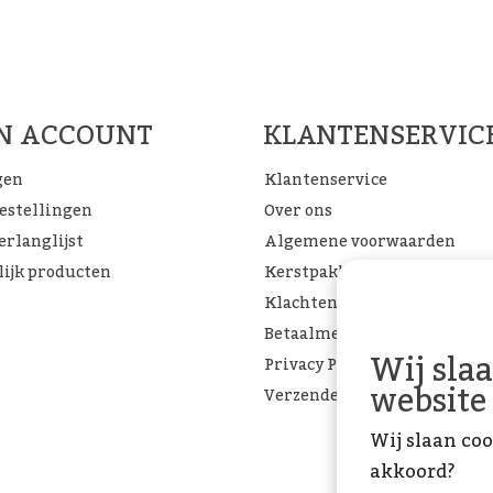
Woon Cadeau Winkel op de soc
FACEBOOK
INSTAGRAM
PINTEREST
JN ACCOUNT
KLANTENSERVIC
gen
Klantenservice
bestellingen
Over ons
erlanglijst
Algemene voorwaarden
lijk producten
Kerstpakketten
Klachtenpagina
Betaalmethoden
Wij sla
Privacy Policy
website
Verzenden & retourneren
Wij slaan coo
akkoord?