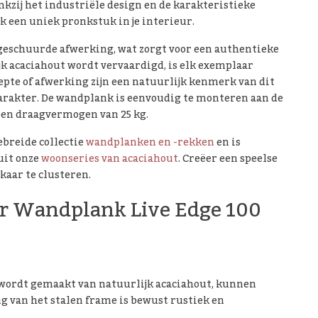
kzij het industriële design en de karakteristieke
 een uniek pronkstuk in je interieur.
 geschuurde afwerking, wat zorgt voor een authentieke
jk acaciahout wordt vervaardigd, is elk exemplaar
iepte of afwerking zijn een natuurlijk kenmerk van dit
rakter. De wandplank is eenvoudig te monteren aan de
een draagvermogen van 25 kg.
ebreide collectie
wandplanken en -rekken
en is
uit onze
woonseries van acaciahout
. Creëer een speelse
aar te clusteren.
er Wandplank Live Edge 100
 wordt gemaakt van natuurlijk acaciahout, kunnen
g van het stalen frame is bewust rustiek en