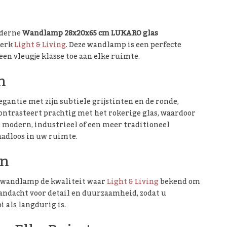
oderne
Wandlamp 28x20x65 cm LUKARO glas
merk
Light & Living
. Deze wandlamp is een perfecte
een vleugje klasse toe aan elke ruimte.
n
antie met zijn subtiele grijstinten en de ronde,
ntrasteert prachtig met het rokerige glas, waardoor
n modern, industrieel of een meer traditioneel
adloos in uw ruimte.
en
ze wandlamp de kwaliteit waar
Light & Living
bekend om
andacht voor detail en duurzaamheid, zodat u
 als langdurig is.