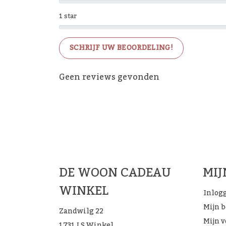
1 star
SCHRIJF UW BEOORDELING!
Geen reviews gevonden
De 
DE WOON CADEAU
MI
WINKEL
Inlog
Mijn 
Zandwilg 22
Mijn v
1731 LS Winkel