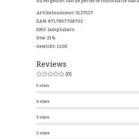
nu en geniet van de perfecte combinatie van st
Artikelnummer: 3127527
EAN: 8717807708702
SKU: lamplukaro
btw: 21%
Gewicht: 1100
Reviews
(0)
5 stars
4 stars
3 stars
2 stars