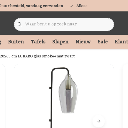
0 uur besteld, vandaag verzonden
Alles uit voorraad leverbaa
g
Buiten
Tafels
Slapen
Nieuw
Sale
Klant
20x65 cm LUKARO glas smoke+mat zwart