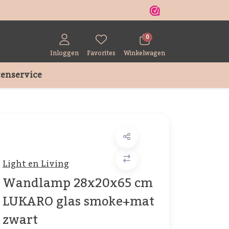
r
0
Inloggen
Favorites
Winkelwagen
enservice
Light en Living
Wandlamp 28x20x65 cm
LUKARO glas smoke+mat
zwart