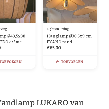
iving
Light en Living
mp Ø49,5x38
Hanglamp Ø30,5x9 cm
EDO crème
FYANO zand
0
€65,00
TOEVOEGEN
TOEVOEGEN
 Wandlamp LUKARO van