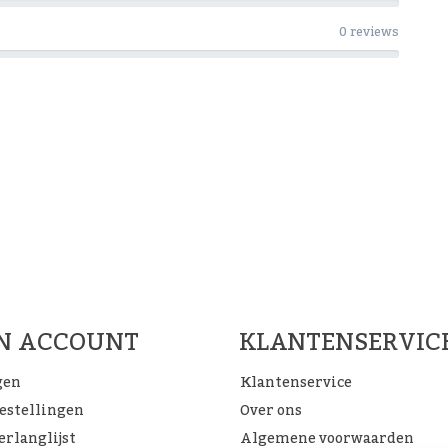
0 reviews
Woon Cadeau Winkel op de soc
FACEBOOK
INSTAGRAM
PINTEREST
JN ACCOUNT
KLANTENSERVIC
gen
Klantenservice
bestellingen
Over ons
erlanglijst
Algemene voorwaarden