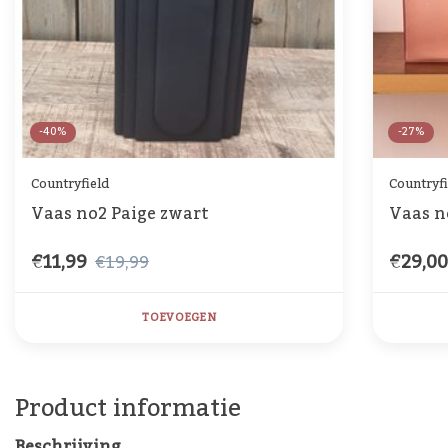
-40%
-27%
Countryfield
Countryfi
Vaas no2 Paige zwart
Vaas n
€11,99
€29,0
€19,99
TOEVOEGEN
Product informatie
Beschrijving