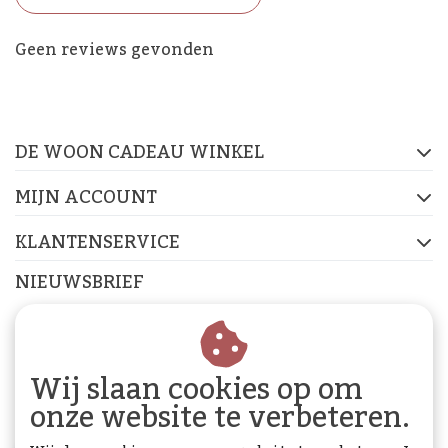
De Woon Cadeau Winkel
Geen reviews gevonden
op de socials
DE WOON CADEAU WINKEL
FACEBOOK
INSTAGRAM
PINTEREST
MIJN ACCOUNT
KLANTENSERVICE
NIEUWSBRIEF
Abonneer je op onze nieuwsbrief om op de hoogte te
blijven.
Wij slaan cookies op om
onze website te verbeteren.