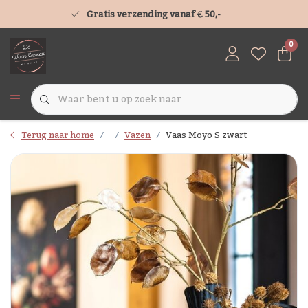
Gratis verzending vanaf € 50,-
0
Terug naar home
Vazen
Vaas Moyo S zwart