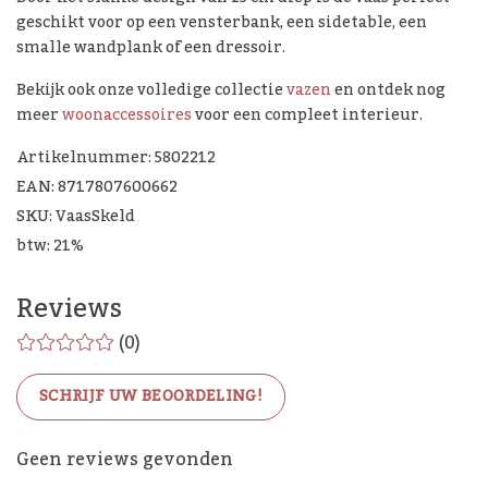
geschikt voor op een vensterbank, een sidetable, een
smalle wandplank of een dressoir.
Bekijk ook onze volledige collectie
vazen
en ontdek nog
meer
woonaccessoires
voor een compleet interieur.
Artikelnummer: 5802212
EAN: 8717807600662
SKU: VaasSkeld
btw: 21%
Reviews
(0)
SCHRIJF UW BEOORDELING!
De Woon Cadeau Winkel
Geen reviews gevonden