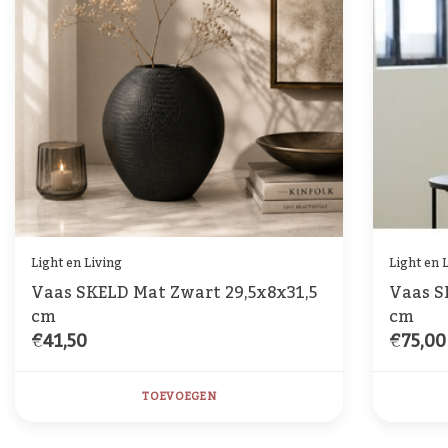
Light en Living
Light en 
Vaas SKELD Mat Zwart 29,5x8x31,5
Vaas S
cm
cm
€41,50
€75,00
TOEVOEGEN