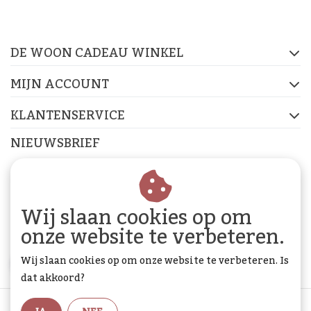
op de socials
DE WOON CADEAU WINKEL
FACEBOOK
INSTAGRAM
PINTEREST
MIJN ACCOUNT
KLANTENSERVICE
NIEUWSBRIEF
Abonneer je op onze nieuwsbrief om op de hoogte te
blijven.
Wij slaan cookies op om
onze website te verbeteren.
Wij slaan cookies op om onze website te verbeteren. Is
ABONNEER
dat akkoord?
Algemene voorwaarden
|
Privacy Policy
|
Sitemap
|