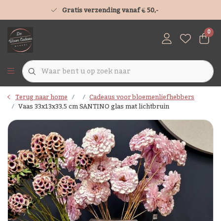
Gratis verzending vanaf € 50,-
0
Terug naar home
Cadeaus voor bloemenliefhebbers
Vaas 33x13x33,5 cm SANTINO glas mat lichtbruin