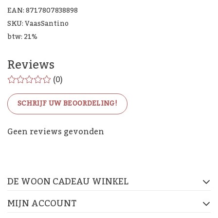
EAN: 8717807838898
SKU: VaasSantino
btw: 21%
Reviews
(0)
SCHRIJF UW BEOORDELING!
De Woon Cadeau Winkel
Geen reviews gevonden
op de socials
DE WOON CADEAU WINKEL
FACEBOOK
INSTAGRAM
PINTEREST
MIJN ACCOUNT