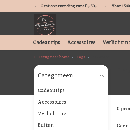
Gratis verzending vanaf € 50,-
Voor 15:0
Cadeautips
Accessoires
Verlichtin
Terug naar home
Tags
set van 2
Pro
Categorieën
Cadeautips
Accessoires
0 pro
Verlichting
Buiten
Geen