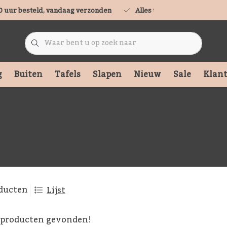
0 uur besteld, vandaag verzonden
Alles uit voorraad leverbaa
g
Buiten
Tafels
Slapen
Nieuw
Sale
Klant
ducten getagd met set van 2
ducten
Lijst
 producten gevonden!