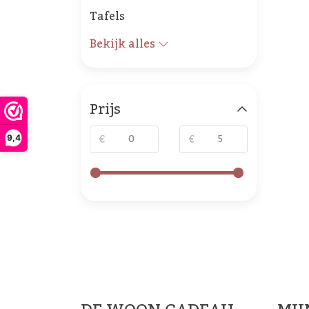
Tafels
Bekijk alles
Prijs
€
€
9,4
De 