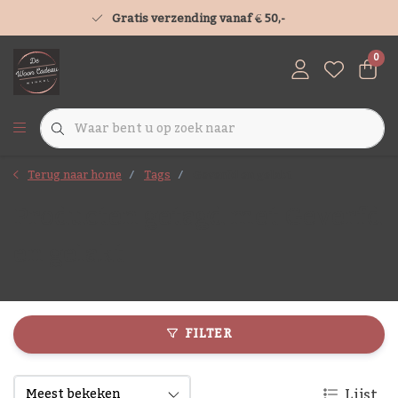
Gratis verzending vanaf € 50,-
0
Terug naar home
Tags
Geverfd en gelakt
Producten getagd met Geverfd
en gelakt
FILTER
Lijst