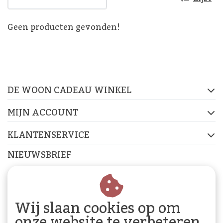
Geen producten gevonden!
De Woon Cadeau Winkel
op de socials
DE WOON CADEAU WINKEL
FACEBOOK
INSTAGRAM
PINTEREST
MIJN ACCOUNT
KLANTENSERVICE
NIEUWSBRIEF
Abonneer je op onze nieuwsbrief om op de hoogte te
blijven.
Wij slaan cookies op om
onze website te verbeteren.