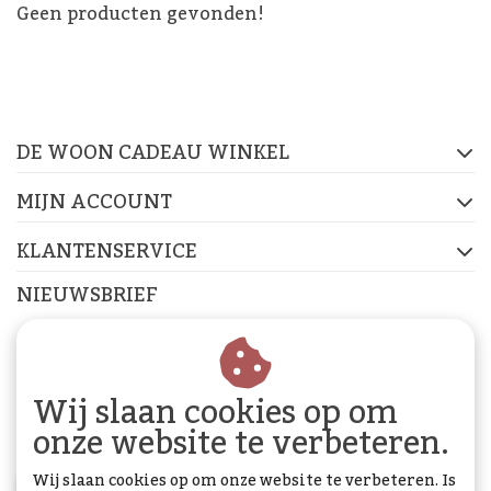
Geen producten gevonden!
De Woon Cadeau Winkel
op de socials
DE WOON CADEAU WINKEL
FACEBOOK
INSTAGRAM
PINTEREST
MIJN ACCOUNT
KLANTENSERVICE
NIEUWSBRIEF
Abonneer je op onze nieuwsbrief om op de hoogte te
blijven.
Wij slaan cookies op om
onze website te verbeteren.
Wij slaan cookies op om onze website te verbeteren. Is
ABONNEER