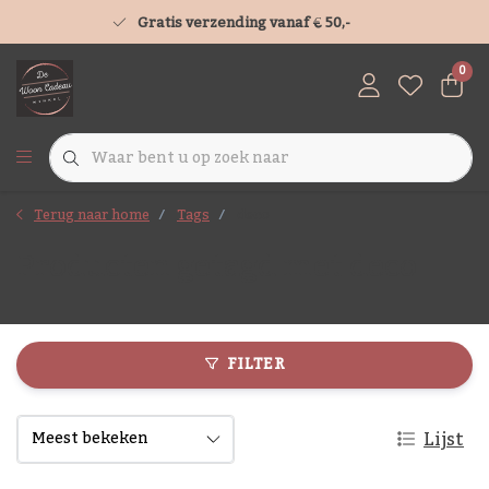
Gratis verzending vanaf € 50,-
0
Terug naar home
Tags
deco
Producten getagd met deco
FILTER
Lijst