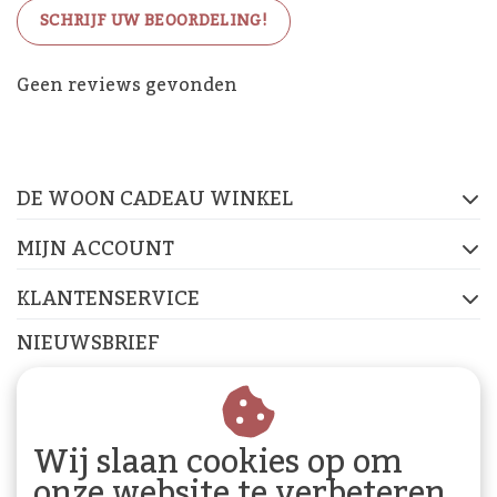
SCHRIJF UW BEOORDELING!
De Woon Cadeau Winkel
Geen reviews gevonden
op de socials
DE WOON CADEAU WINKEL
FACEBOOK
INSTAGRAM
PINTEREST
MIJN ACCOUNT
KLANTENSERVICE
NIEUWSBRIEF
Abonneer je op onze nieuwsbrief om op de hoogte te
blijven.
Wij slaan cookies op om
onze website te verbeteren.