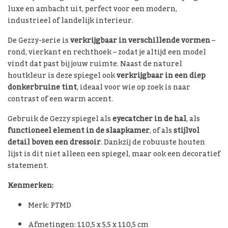
luxe en ambacht uit, perfect voor een modern,
industrieel of landelijk interieur.
De Gezzy-serie is
verkrijgbaar in verschillende vormen
–
rond, vierkant en rechthoek – zodat je altijd een model
vindt dat past bij jouw ruimte. Naast de naturel
houtkleur is deze spiegel ook
verkrijgbaar in een diep
donkerbruine tint
, ideaal voor wie op zoek is naar
contrast of een warm accent.
Gebruik de Gezzy spiegel als
eyecatcher in de hal
, als
functioneel element in de slaapkamer
, of als
stijlvol
detail boven een dressoir
. Dankzij de robuuste houten
lijst is dit niet alleen een spiegel, maar ook een decoratief
statement.
Kenmerken:
Merk: PTMD
Afmetingen: 110,5 x 5,5 x 110,5 cm