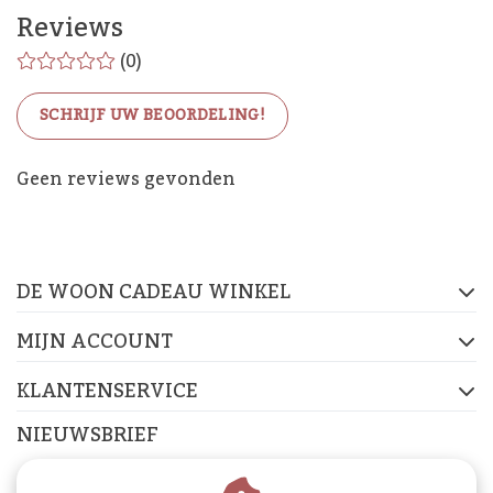
Reviews
(0)
SCHRIJF UW BEOORDELING!
De Woon Cadeau Winkel
Geen reviews gevonden
op de socials
DE WOON CADEAU WINKEL
FACEBOOK
INSTAGRAM
PINTEREST
MIJN ACCOUNT
KLANTENSERVICE
NIEUWSBRIEF
Abonneer je op onze nieuwsbrief om op de hoogte te