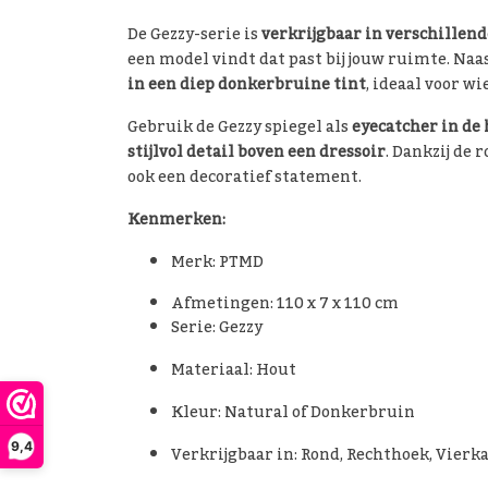
De Gezzy-serie is
verkrijgbaar in verschillen
een model vindt dat past bij jouw ruimte. Naa
in een diep donkerbruine tint
, ideaal voor wi
Gebruik de Gezzy spiegel als
eyecatcher in de 
stijlvol detail boven een dressoir
. Dankzij de 
ook een decoratief statement.
Kenmerken:
Merk: PTMD
Afmetingen: 110 x 7 x 110 cm
Serie: Gezzy
Materiaal: Hout
Kleur: Natural of Donkerbruin
9,4
Verkrijgbaar in: Rond, Rechthoek, Vierk