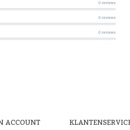
0 reviews
0 reviews
0 reviews
Woon Cadeau Winkel op de soc
FACEBOOK
INSTAGRAM
PINTEREST
JN ACCOUNT
KLANTENSERVIC