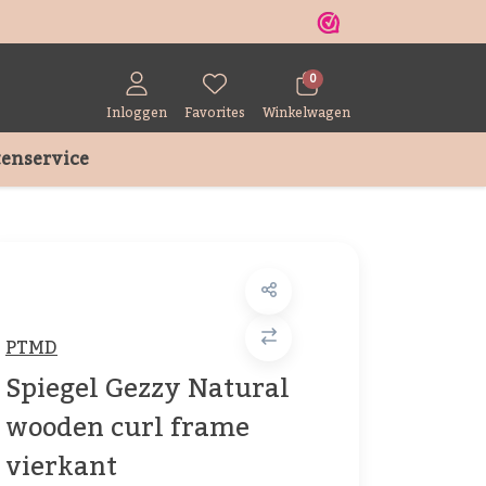
r
0
Inloggen
Favorites
Winkelwagen
enservice
PTMD
Spiegel Gezzy Natural
wooden curl frame
vierkant