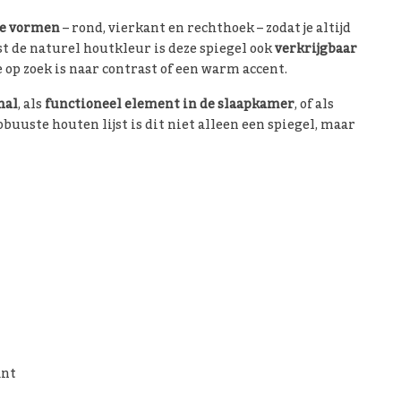
de vormen
– rond, vierkant en rechthoek – zodat je altijd
st de naturel houtkleur is deze spiegel ook
verkrijgbaar
e op zoek is naar contrast of een warm accent.
hal
, als
functioneel element in de slaapkamer
, of als
robuuste houten lijst is dit niet alleen een spiegel, maar
ant