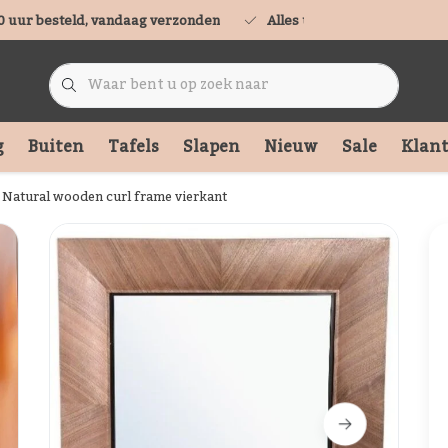
0 uur besteld, vandaag verzonden
Alles uit voorraad leverbaa
g
Buiten
Tafels
Slapen
Nieuw
Sale
Klant
 Natural wooden curl frame vierkant