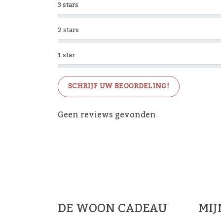
3 stars
2 stars
1 star
SCHRIJF UW BEOORDELING!
Geen reviews gevonden
De 
DE WOON CADEAU
MI