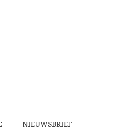
ials
E
NIEUWSBRIEF