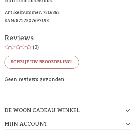
Multifunctioneel dus.
Artikelnummer: 7316862
EAN: 8717807697198
Reviews
(0)
SCHRIJF UW BEOORDELING!
De Woon Cadeau Winkel
Geen reviews gevonden
op de socials
DE WOON CADEAU WINKEL
FACEBOOK
INSTAGRAM
PINTEREST
MIJN ACCOUNT