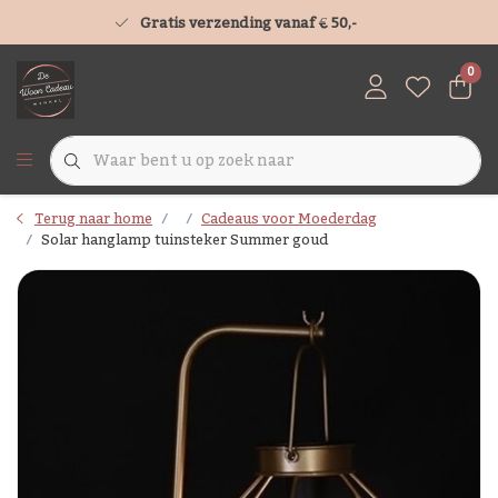
Gratis verzending vanaf € 50,-
0
Terug naar home
Cadeaus voor Moederdag
Solar hanglamp tuinsteker Summer goud