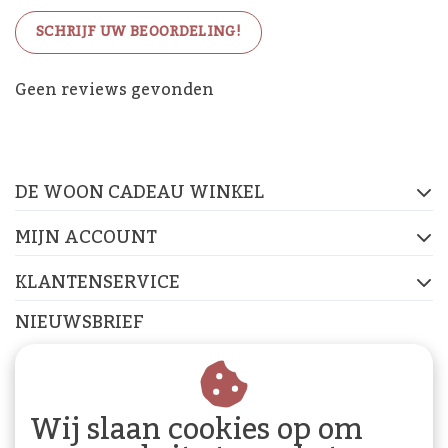
SCHRIJF UW BEOORDELING!
De Woon Cadeau Winkel
Geen reviews gevonden
op de socials
DE WOON CADEAU WINKEL
FACEBOOK
INSTAGRAM
PINTEREST
MIJN ACCOUNT
KLANTENSERVICE
NIEUWSBRIEF
Abonneer je op onze nieuwsbrief om op de hoogte te
blijven.
Wij slaan cookies op om