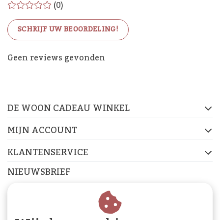
(0)
SCHRIJF UW BEOORDELING!
De Woon Cadeau Winkel
Geen reviews gevonden
op de socials
DE WOON CADEAU WINKEL
FACEBOOK
INSTAGRAM
PINTEREST
MIJN ACCOUNT
KLANTENSERVICE
NIEUWSBRIEF
Abonneer je op onze nieuwsbrief om op de hoogte te
blijven.