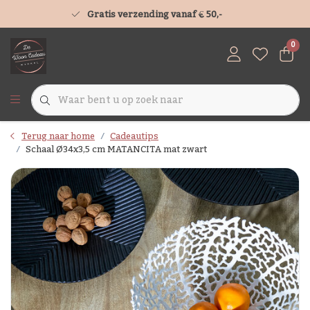
Gratis verzending vanaf € 50,-
0
Terug naar home
Cadeautips
Schaal Ø34x3,5 cm MATANCITA mat zwart