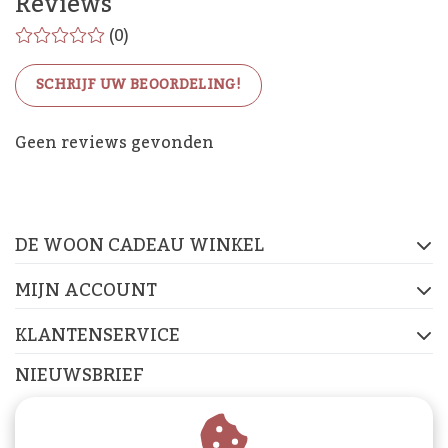
Reviews
(0)
SCHRIJF UW BEOORDELING!
De Woon Cadeau Winkel
Geen reviews gevonden
op de socials
DE WOON CADEAU WINKEL
FACEBOOK
INSTAGRAM
PINTEREST
MIJN ACCOUNT
KLANTENSERVICE
NIEUWSBRIEF
Abonneer je op onze nieuwsbrief om op de hoogte te
blijven.