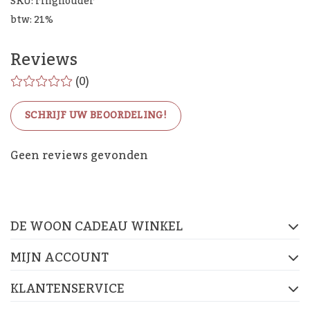
SKU: ringhouder
btw: 21%
Reviews
(0)
SCHRIJF UW BEOORDELING!
De Woon Cadeau Winkel
Geen reviews gevonden
op de socials
DE WOON CADEAU WINKEL
FACEBOOK
INSTAGRAM
PINTEREST
MIJN ACCOUNT
KLANTENSERVICE