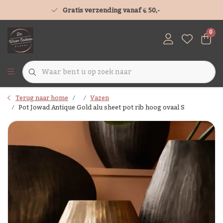
Gratis verzending vanaf € 50,-
0
Terug naar home
Vazen
Pot Jowad Antique Gold alu sheet pot rib hoog ovaal S