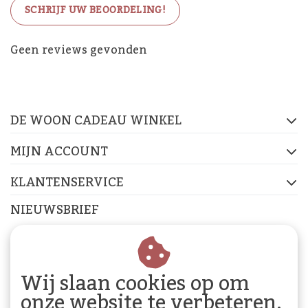
SCHRIJF UW BEOORDELING!
De Woon Cadeau Winkel
Geen reviews gevonden
op de socials
DE WOON CADEAU WINKEL
FACEBOOK
INSTAGRAM
PINTEREST
MIJN ACCOUNT
KLANTENSERVICE
NIEUWSBRIEF
Abonneer je op onze nieuwsbrief om op de hoogte te
blijven.
Wij slaan cookies op om
onze website te verbeteren.