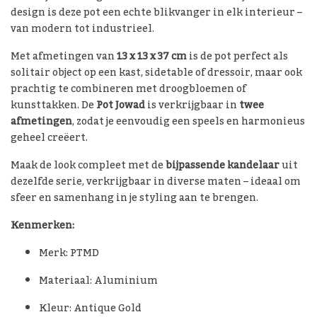
design is deze pot een echte blikvanger in elk interieur –
van modern tot industrieel.
Met afmetingen van
13 x 13 x 37 cm
is de pot perfect als
solitair object op een kast, sidetable of dressoir, maar ook
prachtig te combineren met droogbloemen of
kunsttakken. De
Pot Jowad
is verkrijgbaar in
twee
afmetingen
, zodat je eenvoudig een speels en harmonieus
geheel creëert.
Maak de look compleet met de
bijpassende kandelaar
uit
dezelfde serie, verkrijgbaar in diverse maten – ideaal om
sfeer en samenhang in je styling aan te brengen.
Kenmerken:
Merk: PTMD
Materiaal: Aluminium
Kleur: Antique Gold