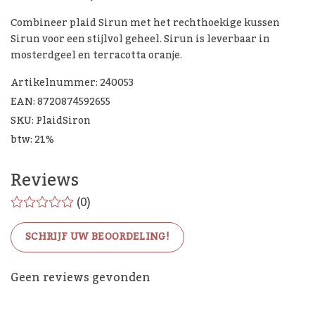
Combineer plaid Sirun met het rechthoekige kussen
Sirun voor een stijlvol geheel. Sirun is leverbaar in
mosterdgeel en terracotta oranje.
Artikelnummer: 240053
EAN: 8720874592655
SKU: PlaidSiron
btw: 21%
Reviews
(0)
SCHRIJF UW BEOORDELING!
De Woon Cadeau Winkel
Geen reviews gevonden