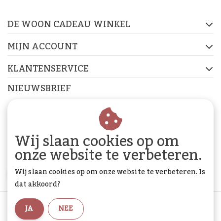
op de socials
DE WOON CADEAU WINKEL
FACEBOOK
INSTAGRAM
PINTEREST
MIJN ACCOUNT
KLANTENSERVICE
NIEUWSBRIEF
Abonneer je op onze nieuwsbrief om op de hoogte te
blijven.
Wij slaan cookies op om
onze website te verbeteren.
Wij slaan cookies op om onze website te verbeteren. Is
ABONNEER
dat akkoord?
Algemene voorwaarden
|
Privacy Policy
|
Sitemap
|
JA
NEE
RSS Feed