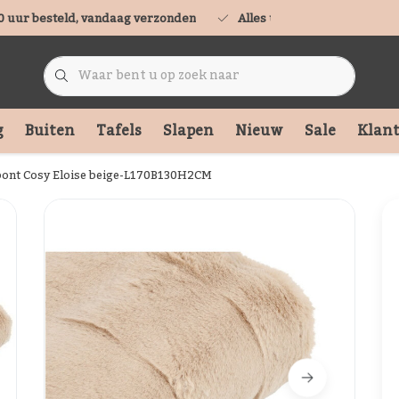
0 uur besteld, vandaag verzonden
Alles uit voorraad leverbaa
g
Buiten
Tafels
Slapen
Nieuw
Sale
Klant
ebont Cosy Eloise beige-L170B130H2CM