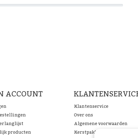
Woon Cadeau Winkel op de soc
FACEBOOK
INSTAGRAM
PINTEREST
JN ACCOUNT
KLANTENSERVIC
gen
Klantenservice
bestellingen
Over ons
erlanglijst
Algemene voorwaarden
lijk producten
Kerstpakketten