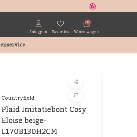
r
0
Inloggen
Favorites
Winkelwagen
enservice
Countryfield
Plaid Imitatiebont Cosy
Eloise beige-
L170B130H2CM