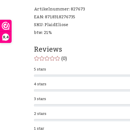
Artikelnummer: 827673
EAN: 8718318276735
SKU: PlaidEliose
btw: 21%
9,4
Reviews
(0)
5 stars
4 stars
3 stars
2 stars
1 star