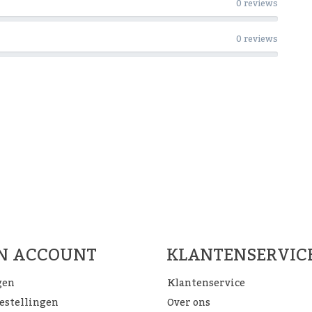
0 reviews
0 reviews
Woon Cadeau Winkel op de soc
FACEBOOK
INSTAGRAM
PINTEREST
JN ACCOUNT
KLANTENSERVIC
gen
Klantenservice
bestellingen
Over ons