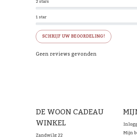
2 stars
1 star
SCHRIJF UW BEOORDELING!
Geen reviews gevonden
De 
DE WOON CADEAU
MI
WINKEL
Inlog
Mijn 
Zandwilg 22