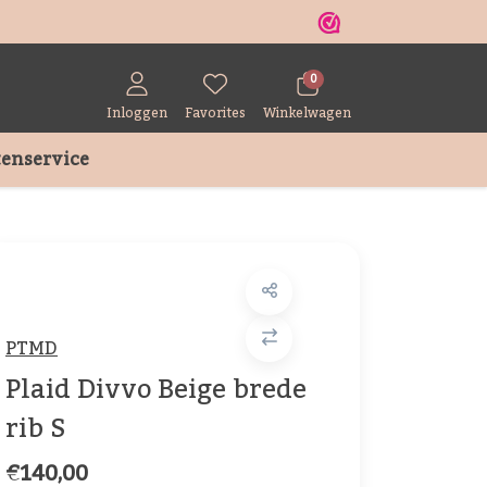
r
0
Inloggen
Favorites
Winkelwagen
enservice
PTMD
Plaid Divvo Beige brede
rib S
€140,00