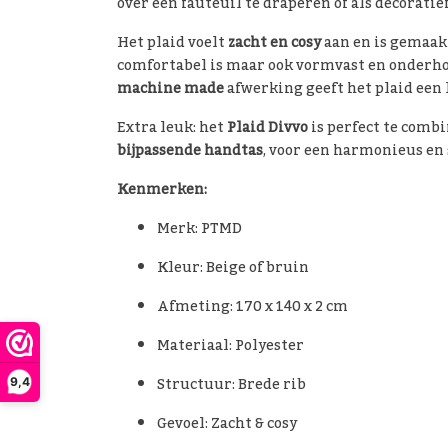
over een fauteuil te draperen of als decoratie
Het plaid voelt
zacht en cosy
aan en is gemaa
comfortabel is maar ook vormvast en onderho
machine made
afwerking geeft het plaid een
Extra leuk: het
Plaid Divvo
is perfect te comb
bijpassende handtas
, voor een harmonieus en s
Kenmerken:
Merk: PTMD
Kleur: Beige of bruin
Afmeting: 170 x 140 x 2 cm
Materiaal: Polyester
Structuur: Brede rib
9,4
Gevoel: Zacht & cosy