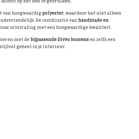
f accent op het bed te gebruiken.
kt van hoogwaardig
polyester
, waardoor het niet alleen
udsvriendelijk. De combinatie van
handmade en
 luxe uitstraling met een hoogwaardige kwaliteit.
ineren met de
bijpassende Divvo kussens
en zelfs een
tijlvol geheel in je interieur.