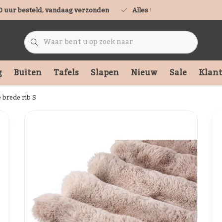
0 uur besteld, vandaag verzonden
Alles uit voorraad leverbaa
g
Buiten
Tafels
Slapen
Nieuw
Sale
Klant
 brede rib S