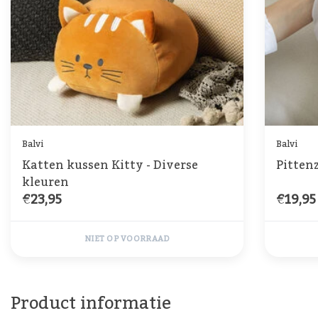
Balvi
Balvi
Katten kussen Kitty - Diverse
Pitten
kleuren
€23,95
€19,95
NIET OP VOORRAAD
Product informatie