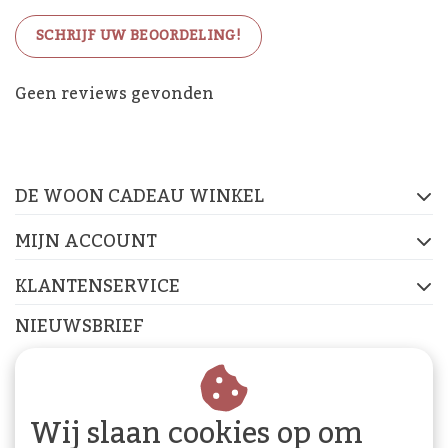
SCHRIJF UW BEOORDELING!
De Woon Cadeau Winkel
Geen reviews gevonden
op de socials
DE WOON CADEAU WINKEL
FACEBOOK
INSTAGRAM
PINTEREST
MIJN ACCOUNT
KLANTENSERVICE
NIEUWSBRIEF
Abonneer je op onze nieuwsbrief om op de hoogte te
blijven.
Wij slaan cookies op om