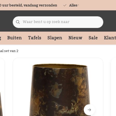
0 uur besteld, vandaag verzonden
Alles uit voorraad leverbaa
g
Buiten
Tafels
Slapen
Nieuw
Sale
Klant
al set van 2