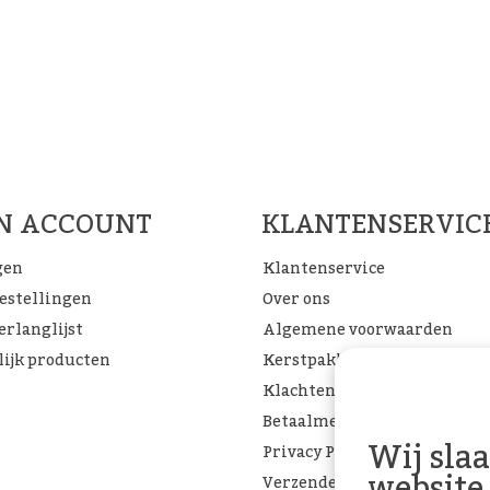
Woon Cadeau Winkel op de soc
FACEBOOK
INSTAGRAM
PINTEREST
JN ACCOUNT
KLANTENSERVIC
gen
Klantenservice
bestellingen
Over ons
erlanglijst
Algemene voorwaarden
lijk producten
Kerstpakketten
Klachtenpagina
Betaalmethoden
Wij sla
Privacy Policy
website
Verzenden & retourneren