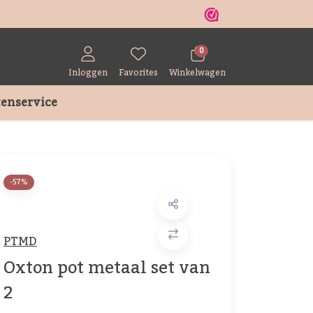
r
0
Inloggen
Favorites
Winkelwagen
enservice
-57%
PTMD
Oxton pot metaal set van
2