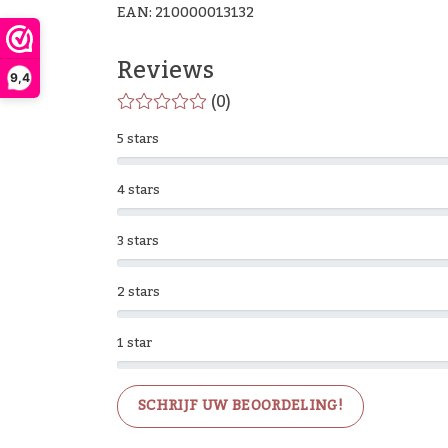
EAN: 210000013132
Reviews
9,4
(0)
5 stars
4 stars
3 stars
2 stars
1 star
SCHRIJF UW BEOORDELING!