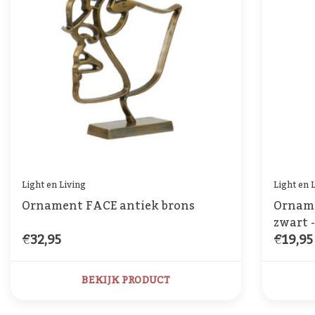
Light en Living
Light en 
Ornament FACE antiek brons
Orname
zwart 
€32,95
€19,95
BEKIJK PRODUCT