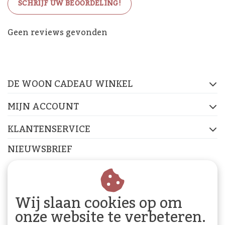
SCHRIJF UW BEOORDELING!
De Woon Cadeau Winkel
Geen reviews gevonden
op de socials
DE WOON CADEAU WINKEL
FACEBOOK
INSTAGRAM
PINTEREST
MIJN ACCOUNT
KLANTENSERVICE
NIEUWSBRIEF
Abonneer je op onze nieuwsbrief om op de hoogte te
blijven.
Wij slaan cookies op om
onze website te verbeteren.