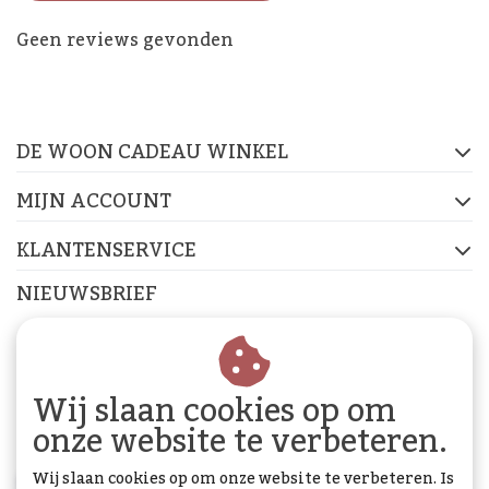
De Woon Cadeau Winkel
Geen reviews gevonden
op de socials
DE WOON CADEAU WINKEL
FACEBOOK
INSTAGRAM
PINTEREST
MIJN ACCOUNT
KLANTENSERVICE
NIEUWSBRIEF
Abonneer je op onze nieuwsbrief om op de hoogte te
blijven.
Wij slaan cookies op om
onze website te verbeteren.
Wij slaan cookies op om onze website te verbeteren. Is
ABONNEER