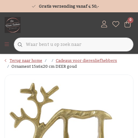
Gratis verzending vanaf € 50,-
0
Terug naar home
Cadeaus voor dierenliefhebbers
Ornament 15x6x20 cm DEER goud