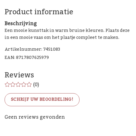
Product informatie
Beschrijving
Een mooie kunsttak in warm bruine kleuren. Plaats deze
in een mooie vaas om het plaatje compleet te maken.
Artikelnummer: 7451083
EAN: 8717807625979
Reviews
(0)
SCHRIJF UW BEOORDELING!
De Woon Cadeau Winkel
Geen reviews gevonden
op de socials