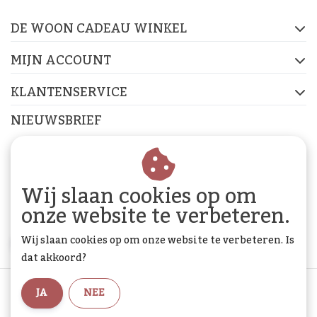
DE WOON CADEAU WINKEL
FACEBOOK
INSTAGRAM
PINTEREST
MIJN ACCOUNT
KLANTENSERVICE
NIEUWSBRIEF
Abonneer je op onze nieuwsbrief om op de hoogte te
blijven.
Wij slaan cookies op om
onze website te verbeteren.
Wij slaan cookies op om onze website te verbeteren. Is
ABONNEER
dat akkoord?
Algemene voorwaarden
|
Privacy Policy
|
Sitemap
|
JA
NEE
RSS Feed