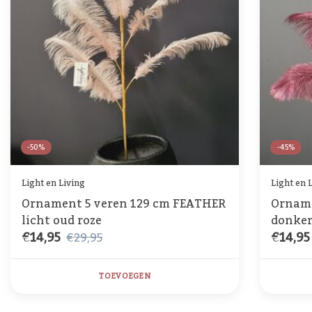
-50%
-45%
Light en Living
Light en 
Ornament 5 veren 129 cm FEATHER
Orname
licht oud roze
donker
€14,95
€14,95
€29,95
TOEVOEGEN