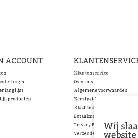
Woon Cadeau Winkel op de soc
FACEBOOK
INSTAGRAM
PINTEREST
JN ACCOUNT
KLANTENSERVIC
gen
Klantenservice
bestellingen
Over ons
erlanglijst
Algemene voorwaarden
lijk producten
Kerstpakketten
Klachtenpagina
Betaalmethoden
Wij sla
Privacy Policy
website
Verzenden & retourneren