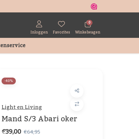
r
0
Inloggen
Favorites
Winkelwagen
enservice
-40%
Light en Living
Mand S/3 Abari oker
€39,00
€64,95