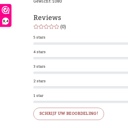
Gewicht: 1080
Reviews
9,4
(0)
5 stars
4 stars
3 stars
2 stars
1 star
SCHRIJF UW BEOORDELING!