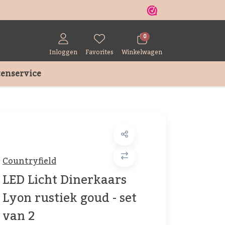
r
0
Inloggen
Favorites
Winkelwagen
enservice
Countryfield
LED Licht Dinerkaars
Lyon rustiek goud - set
van 2