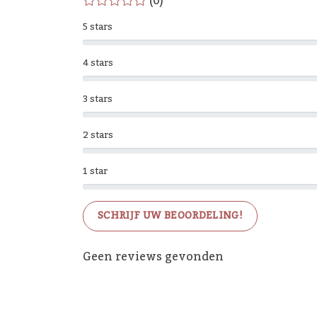
(0)
5 stars
4 stars
3 stars
2 stars
1 star
SCHRIJF UW BEOORDELING!
Geen reviews gevonden