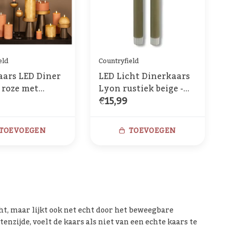
eld
Countryfield
aars LED Diner
LED Licht Dinerkaars
 roze met
Lyon rustiek beige -
€15,99
bare vlam – 2
set van 2
TOEVOEGEN
TOEVOEGEN
cht, maar lijkt ook net echt door het beweegbare
nzijde, voelt de kaars als niet van een echte kaars te