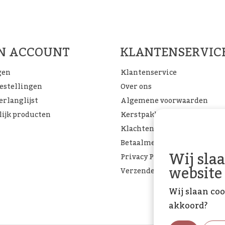
Woon Cadeau Winkel op de soc
FACEBOOK
INSTAGRAM
PINTEREST
JN ACCOUNT
KLANTENSERVIC
gen
Klantenservice
bestellingen
Over ons
erlanglijst
Algemene voorwaarden
lijk producten
Kerstpakketten
Klachtenpagina
Betaalmethoden
Wij sla
Privacy Policy
website
Verzenden & retourneren
Wij slaan coo
akkoord?