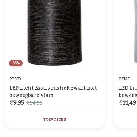
-33%
PTMD
PTMD
LED Licht Kaars rustiek zwart met
LED Li
beweegbare vlam
beweeg
€9,95
€11,49
€14,95
TOEVOEGEN