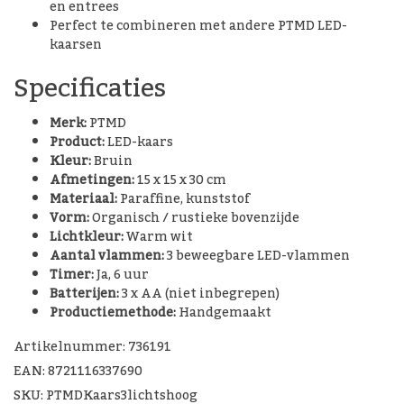
en entrees
Perfect te combineren met andere PTMD LED-
kaarsen
Specificaties
Merk:
PTMD
Product:
LED-kaars
Kleur:
Bruin
Afmetingen:
15 x 15 x 30 cm
Materiaal:
Paraffine, kunststof
Vorm:
Organisch / rustieke bovenzijde
Lichtkleur:
Warm wit
Aantal vlammen:
3 beweegbare LED-vlammen
Timer:
Ja, 6 uur
Batterijen:
3 x AA (niet inbegrepen)
Productiemethode:
Handgemaakt
Artikelnummer: 736191
EAN: 8721116337690
SKU: PTMDKaars3lichtshoog