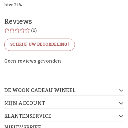
btw: 21%
Reviews
(0)
SCHRIJF UW BEOORDELING!
De Woon Cadeau Winkel
Geen reviews gevonden
op de socials
DE WOON CADEAU WINKEL
FACEBOOK
INSTAGRAM
PINTEREST
MIJN ACCOUNT
KLANTENSERVICE
NIEUWSBRIEF