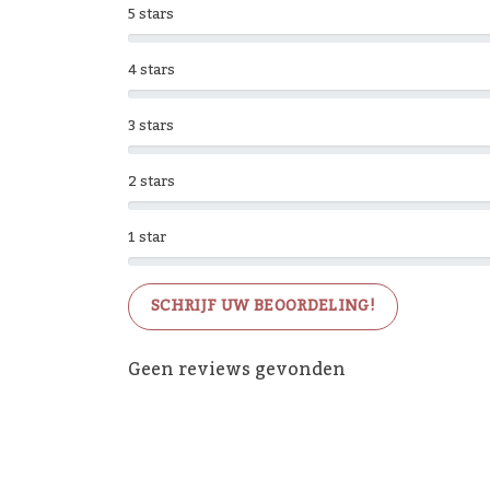
5 stars
4 stars
3 stars
2 stars
1 star
SCHRIJF UW BEOORDELING!
Geen reviews gevonden
De 