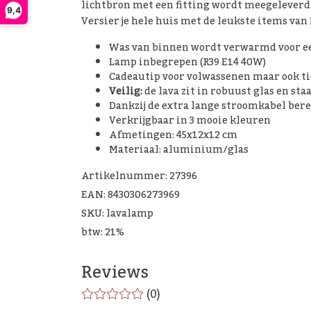
lichtbron met een fitting wordt meegelever
9,4
Versier je hele huis met de leukste items van 
Was van binnen wordt verwarmd voor een
Lamp inbegrepen (R39 E14 40W)
Cadeautip voor volwassenen maar ook t
Veilig:
de lava zit in robuust glas en st
Dankzij de extra lange stroomkabel berei
Verkrijgbaar in 3 mooie kleuren
Afmetingen: 45x12x12 cm
Materiaal: aluminium/glas
Artikelnummer: 27396
EAN: 8430306273969
SKU: lavalamp
btw: 21%
Reviews
(0)