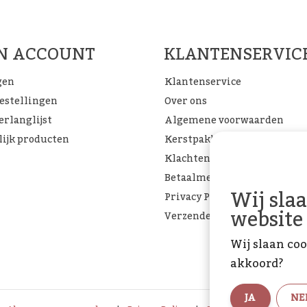
FACEBOOK
INSTAGRAM
PINTEREST
JN ACCOUNT
KLANTENSERVIC
gen
Klantenservice
bestellingen
Over ons
erlanglijst
Algemene voorwaarden
lijk producten
Kerstpakketten
Klachtenpagina
Betaalmethoden
Wij sla
Privacy Policy
website
Verzenden & retourneren
Wij slaan coo
akkoord?
JA
NE