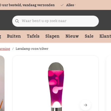
0 uur besteld, vandaag verzonden
Alles uit voorraad leverbaa
g
Buiten
Tafels
Slapen
Nieuw
Sale
Klant
arming
Lavalamp roze/zilver