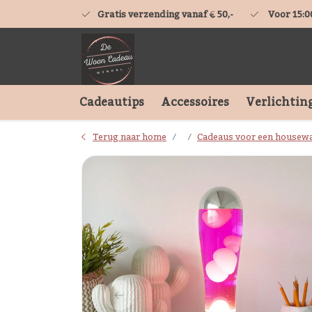
Gratis verzending vanaf € 50,-
Voor 15:0
Cadeautips
Accessoires
Verlichtin
Terug naar home
Cadeaus voor een housew