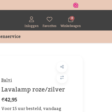
r
0
Inloggen
Favorites
Winkelwagen
enservice
Balvi
Lavalamp roze/zilver
€42,95
Voor 15 uur besteld, vandaag