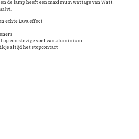
d en de lamp heeft een maximum wattage van Watt.
Balvi.
 echte Lava effect
ieners
aat op een stevige voet van aluminium
k je altijd het stopcontact