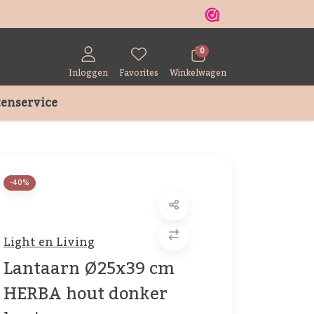
r
0
Inloggen
Favorites
Winkelwagen
enservice
-40%
Light en Living
Lantaarn Ø25x39 cm
HERBA hout donker