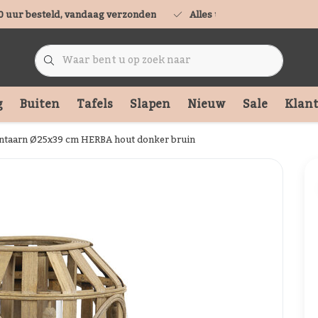
0 uur besteld, vandaag verzonden
Alles uit voorraad leverbaa
g
Buiten
Tafels
Slapen
Nieuw
Sale
Klant
ntaarn Ø25x39 cm HERBA hout donker bruin