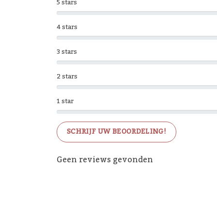
5 stars
4 stars
3 stars
2 stars
1 star
SCHRIJF UW BEOORDELING!
Geen reviews gevonden
De 