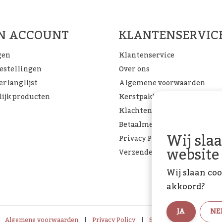
FACEBOOK
INSTAGRAM
PINTEREST
JN ACCOUNT
KLANTENSERVIC
gen
Klantenservice
bestellingen
Over ons
erlanglijst
Algemene voorwaarden
lijk producten
Kerstpakketten
Klachtenpagina
Betaalmethoden
Wij sla
Privacy Policy
website
Verzenden & retourneren
Wij slaan coo
akkoord?
JA
NE
Algemene voorwaarden
|
Privacy Policy
|
Sitemap
|
RSS Feed