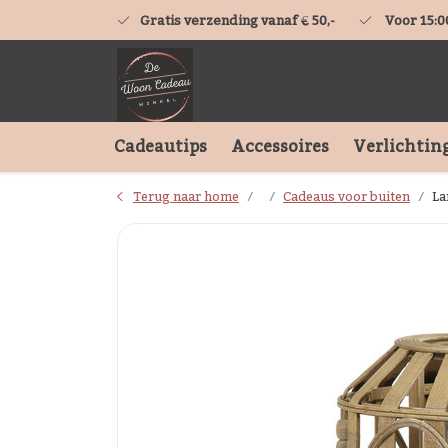
Gratis verzending vanaf € 50,-
Voor 15:0
Cadeautips
Accessoires
Verlichtin
Terug naar home
Cadeaus voor buiten
La