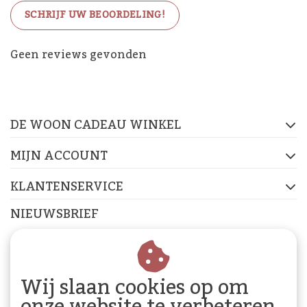
SCHRIJF UW BEOORDELING!
De Woon Cadeau Winkel
Geen reviews gevonden
op de socials
DE WOON CADEAU WINKEL
FACEBOOK
INSTAGRAM
PINTEREST
MIJN ACCOUNT
KLANTENSERVICE
NIEUWSBRIEF
Abonneer je op onze nieuwsbrief om op de hoogte te
blijven.
Wij slaan cookies op om