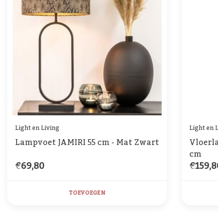
Light en Living
Light en 
Lampvoet JAMIRI 55 cm - Mat Zwart
Vloerl
cm
€69,80
€159,8
TOEVOEGEN