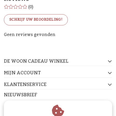
(0)
SCHRIJF UW BEOORDELING!
De Woon Cadeau Winkel
Geen reviews gevonden
op de socials
DE WOON CADEAU WINKEL
FACEBOOK
INSTAGRAM
PINTEREST
MIJN ACCOUNT
KLANTENSERVICE
NIEUWSBRIEF
Abonneer je op onze nieuwsbrief om op de hoogte te
blijven.