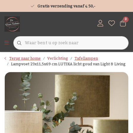
Gratis verzending vanaf € 50,-
0
Terug naar home
Verlichting
Tafellampen
Lampvoet 23x11,5x69 cm LUTIKA licht goud van Light & Living