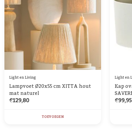
Light en Living
Light en 
Lampvoet Ø20x55 cm XITTA hout
Kap ov
mat naturel
SAVER
€129,80
€99,95
TOEVOEGEN