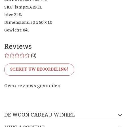
SKU: lampMARREE
btw: 21%
Dimensions: 50 x 50 x 10
Gewicht: 845
Reviews
(0)
SCHRIJF UW BEOORDELING!
De Woon Cadeau Winkel
Geen reviews gevonden
op de socials
DE WOON CADEAU WINKEL
FACEBOOK
INSTAGRAM
PINTEREST