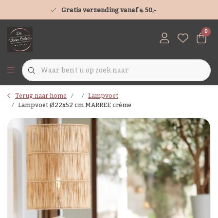
Gratis verzending vanaf € 50,-
0
Terug naar home
Lampvoet
Lampvoet Ø22x52 cm MARREE crème