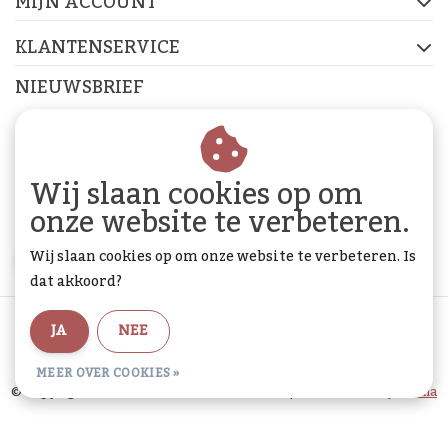
MIJN ACCOUNT
KLANTENSERVICE
NIEUWSBRIEF
Abonneer je op onze nieuwsbrief om op de hoogte te
blijven.
Wij slaan cookies op om
onze website te verbeteren.
Wij slaan cookies op om onze website te verbeteren. Is
ABONNEER
dat akkoord?
Algemene voorwaarden
|
Privacy Policy
|
Sitemap
|
JA
NEE
RSS Feed
MEER OVER COOKIES »
© Copyright 2026 - De Woon Cadeau Winkel | Realisatie
InStijl Media