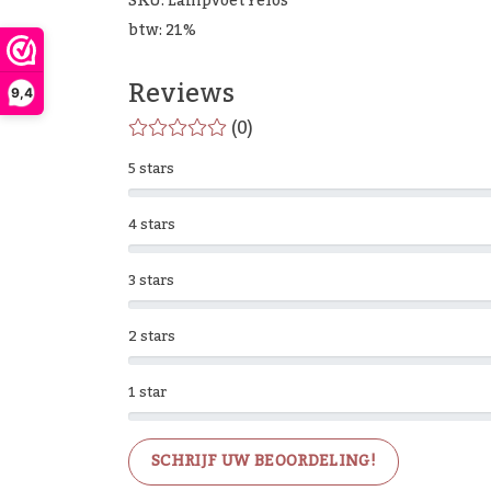
SKU: LampvoetYelos
btw: 21%
Reviews
9,4
(0)
5 stars
4 stars
3 stars
2 stars
1 star
SCHRIJF UW BEOORDELING!