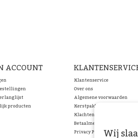
Woon Cadeau Winkel op de soc
FACEBOOK
INSTAGRAM
PINTEREST
JN ACCOUNT
KLANTENSERVIC
gen
Klantenservice
bestellingen
Over ons
erlanglijst
Algemene voorwaarden
lijk producten
Kerstpakketten
Klachtenpagina
Betaalmethoden
Wij sla
Privacy Policy