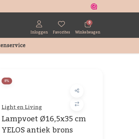
r
0
Inloggen
Favorites
Winkelwagen
enservice
8%
Light en Living
Lampvoet Ø16,5x35 cm
YELOS antiek brons